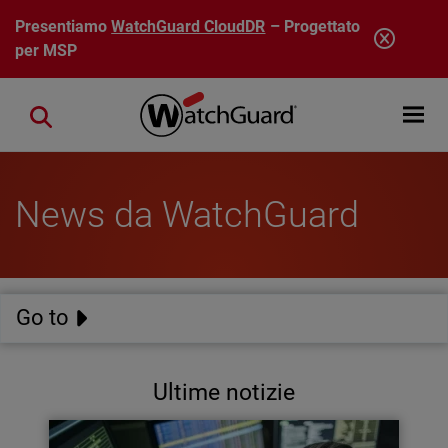
Salta al contenuto principale
Presentiamo
WatchGuard CloudDR
– Progettato
per MSP
Open mobi
Close search
News da WatchGuard
Go to
Ultime notizie