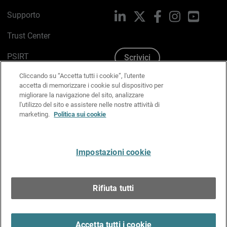
Supporto
LinkedIn
X
Facebook
Instagram
YouTub
Trust Center
PSIRT
Scrivici
Cliccando su “Accetta tutti i cookie”, l'utente
Politica sui cookie
accetta di memorizzare i cookie sul dispositivo per
migliorare la navigazione del sito, analizzare
Informativa sulla privacy
l'utilizzo del sito e assistere nelle nostre attività di
marketing.
Politica sui cookie
Kit Media & Brand
Gestisci le preferenze e-mail
Impostazioni cookie
Italiano
Rifiuta tutti
Copyright © 1996-2026 WatchGuard Technologies, Inc.
tutti i diritti riservati.
Terms of Use >
Accetta tutti i cookie