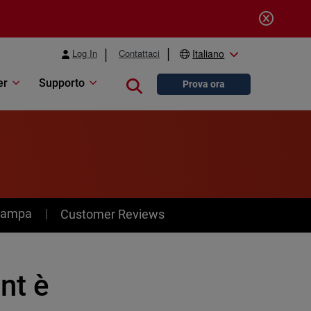
Log In
Contattaci
Italiano
er
Supporto
Close search
Prova ora
stampa
Customer Reviews
nt è