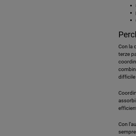
Perc
Con la 
terze p
coordin
combina
diffici
Coordin
assorbi
efficien
Con l’a
sempre 