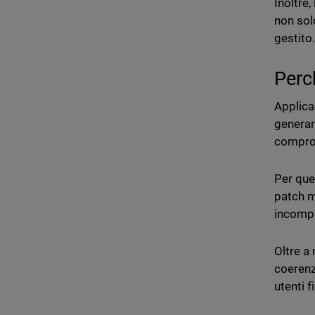
Inoltre
non solo
gestito
Perc
Applica
generar
comprom
Per que
patch m
incompat
Oltre a
coerenza
utenti fi