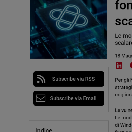
fo
sca
Le mod
scalar
18 Mag
Shar
Subscribe via RSS
Per gli 
strategi
migliora
Subscribe via Email
Le vulne
Le mode
di Wind
Indice