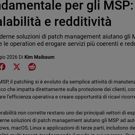
ndamentale per gli MSP:
labilità e redditività
erne soluzioni di patch management aiutano gli MSP
e le operation ed erogare servizi più coerenti e redd
gio 2026
Di
Kim Maibaum
e on LinkedIn
Share on Facebook
Share on X
Share on Reddit
MSP, il patching si è evoluto da semplice attività di manuten
co che impatta direttamente sulla protezione dei clienti, cont
re l’efficienza operativa e creare opportunità di ricavi ricorre
rabilità non corrette restano uno dei principali vettori di es
rne soluzioni di patch management aiutano gli MSP ad aut
ows, macOS, Linux e applicazioni di terze parti, includono d