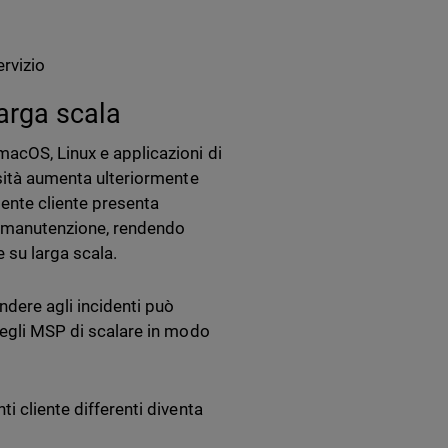
ervizio
arga scala
macOS, Linux e applicazioni di
ssità aumenta ulteriormente
iente cliente presenta
 di manutenzione, rendendo
 su larga scala.
ndere agli incidenti può
 degli MSP di scalare in modo
i cliente differenti diventa