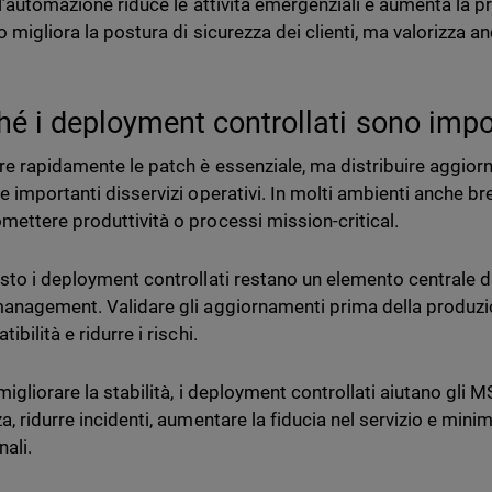
, l’automazione riduce le attività emergenziali e aumenta la p
 migliora la postura di sicurezza dei clienti, ma valorizza an
.
hé i deployment controllati sono impo
re rapidamente le patch è essenziale, ma distribuire aggio
e importanti disservizi operativi. In molti ambienti anche 
ettere produttività o processi mission-critical.
sto i deployment controllati restano un elemento centrale di 
anagement. Validare gli aggiornamenti prima della produzio
ibilità e ridurre i rischi.
 migliorare la stabilità, i deployment controllati aiutano gl
, ridurre incidenti, aumentare la fiducia nel servizio e minimi
nali.