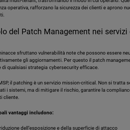
alità multi-tenant, trasformando il modo in cui operano. Que
enza operativa, rafforzano la sicurezza dei clienti e aprono n
ti.
uolo del Patch Management nei servizi 
inacce sfruttano vulnerabilità note che possono essere neu
ivamente gli aggiornamenti. Per questo il patch managem
 di qualsiasi strategia cybersecurity efficace.
 MSP, il patching è un servizio mission-critical. Non si trat
ti i sistemi, ma di mitigare il rischio, garantire la compliance
i cliente.
ipali vantaggi includono:
riduzione dell’esposizione e della superficie di attacco