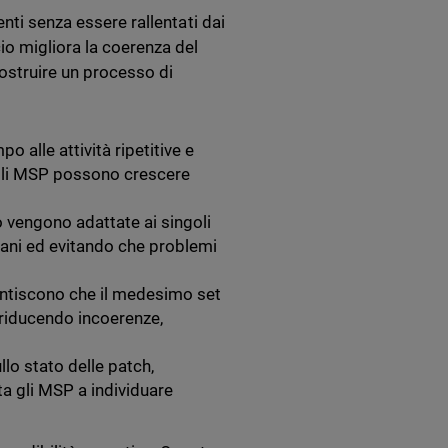
nti senza essere rallentati dai
io migliora la coerenza del
costruire un processo di
 alle attività ripetitive e
 gli MSP possono crescere
 vengono adattate ai singoli
mani ed evitando che problemi
rantiscono che il medesimo set
, riducendo incoerenze,
ullo stato delle patch,
ta gli MSP a individuare