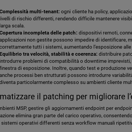
Complessità multi-tenant:
ogni cliente ha policy, applicazi
livelli di rischio differenti, rendendo difficile mantenere visi
larga scala.
Copertura incompleta delle patch:
dispositivi remoti, conn
applicazioni non gestite possono impedire di identificare, 
correttamente tutti i sistemi, aumentando l’esposizione alle 
Equilibrio tra velocità, stabilità e coerenza:
distribuire pa
introdurre problemi di compatibilità o downtime imprevisti, 
finestra di esposizione. Inoltre, quando test e produzione 
anche processi ben strutturati possono introdurre variabilit
diventa particolarmente complesso su ambienti cliente multi
matizzare il patching per migliorare l’
mbienti MSP, gestire gli aggiornamenti endpoint per endpoint
azione elimina gran parte del carico operativo, consentendo
e sistemi operativi differenti senza workflow manuali ripetitiv