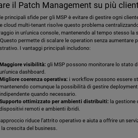
are il Patch Management su più client
le principali sfide per gli MSP è evitare di gestire ogni clie
e cloud multi-tenant risolve questo problema centralizzando
aggio in un’unica console, mantenendo al tempo stesso la s
. Questo permette di scalare le operation senza aumentare 
trativo. I vantaggi principali includono:
Maggiore visibilità:
gli MSP possono monitorare lo stato del 
un’unica dashboard.
Migliore coerenza operativa:
i workflow possono essere stan
mantenendo comunque la possibilità di gestire deployment 
indipendente quando necessario.
Supporto ottimizzato per ambienti distribuiti:
la gestione c
dispositivi remoti e ambienti ibridi.
approccio riduce l’attrito operativo e aiuta a offrire un ser
 la crescita del business.