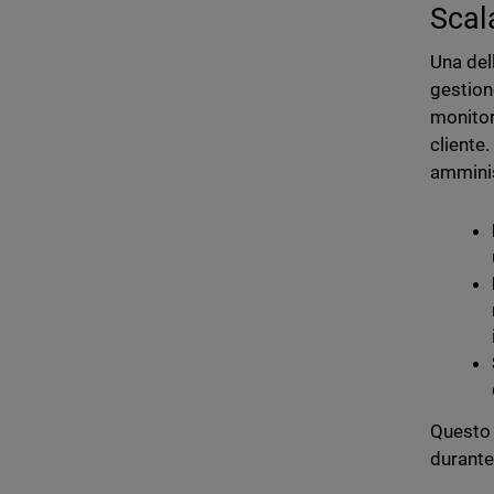
Scal
Una del
gestion
monitor
cliente
amminis
Questo 
durante