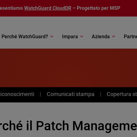
resentiamo
WatchGuard CloudDR
– Progettato per MSP
Perché WatchGuard?
Impara
Azienda
Partn
Riconoscimenti
Comunicati stampa
Copertura 
rché il Patch Manageme