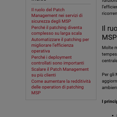
funzion
l’effici
Il ruolo del Patch
ricorren
Management nei servizi di
sicurezza degli MSP
Il r
Perché il patching diventa
complesso su larga scala
MSP
Automatizzare il patching per
migliorare l’efficienza
Molte m
operativa
tempest
Perché i deployment
centrale
controllati sono importanti
Scalare il Patch Management
Per gli
su più clienti
aggiorna
Come aumentare la redditività
delle operation di patching
ambient
MSP
I princ