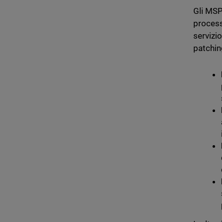
Gli MSP
process
servizi
patching