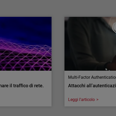
capacità operativa
La capacità operativa sta diventando la nuova
sfida della cybersecurity. Analizziamo le
ragioni di questo cambiamento e come
affrontarlo.
Multi-Factor Authenticati
re il traffico di rete.
Attacchi all’autenticaz
Leggi l'articolo
Multi-Factor Authenticati