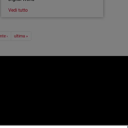
Vedi tutto
nte ›
ultima »
e