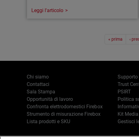
Leggi l'articolo
Articolo
Paginazione
Consolidamento: il nuovo standard per
« prima
‹ pr
l’efficienza degli MSP
Scopri come il consolidamento tecnologico
aiuta gli MSP a crescere migliorando
l’efficienza e aumentando i margini.
Chi siamo
Supporto
Contattaci
Trust Cen
Sala Stampa
PSIRT
Opportunità di lavoro
Politica s
Confronta elettrodomestici Firebox
Informati
Strumento di misurazione Firebox
Kit Media
Lista prodotti e SKU
Gestisci l