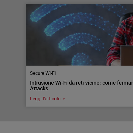
L'AI sta aumentando la necessità di ispeziona
La tua infrastruttura di sicure…
L'AI sta aumentando il traffico cifrato e la necessi
aziendali. Scopri perché la visibilità su larga sca
sicurezza.
Secure Wi-Fi
Intrusione Wi-Fi da reti vicine: come ferma
Attacks
Leggi l'articolo
Secure Wi-Fi
Intrusione Wi-Fi da reti vicine: come ferma
Attacks