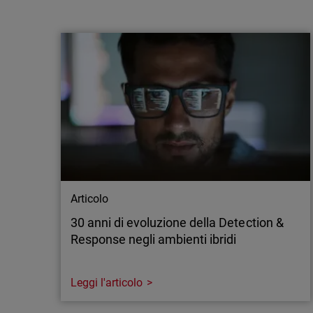
WatchGuard punta su un approccio multi-
modello all'AI di frontiera per rafforzare la
difesa degli MS…
Milano, 21 luglio 2026 - WatchGuard®
Technologies, leader globale nella
cybersecurity unificata per gli MSP, ha
annunciato nuovi investimenti nell'
intelligenza artificiale di frontiera applicata
alla sicurezza delle applicazioni, ampliando
l'accesso alle funzionalità avanzate offerte
sia da OpenAI…
Articolo
30 anni di evoluzione della Detection &
Response negli ambienti ibridi
Leggi l'articolo