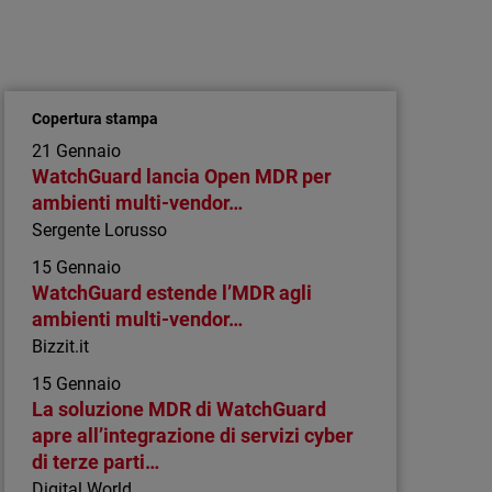
Articolo
Cosa ci dicono gli MSP: quattro
indicazioni strategiche per il canale
Il CRN MSP 500 mostra gli MSP sempre più
Copertura stampa
orientati alla sicurezza, che puntano su
21 Gennaio
automazione e piattaforme per la redditività,
WatchGuard lancia Open MDR per
mentre l’AI guida la nuova generazione di
ambienti multi-vendor…
servizi.
Sergente Lorusso
15 Gennaio
WatchGuard estende l’MDR agli
ambienti multi-vendor…
Bizzit.it
15 Gennaio
La soluzione MDR di WatchGuard
apre all’integrazione di servizi cyber
di terze parti…
Digital World