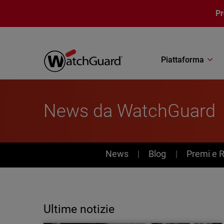
Salta al contenuto principale
P
Piattaforma
News da WatchGuard
News
News
Blog
Premi e 
Ultime notizie