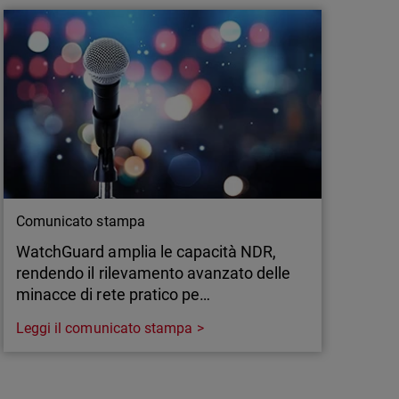
scono a tenere il passo. Nel 2025, la sicurezza
 basata sull'intelligenza artificiale, adattiva,
ogettata per rispondere alle esigenze di
le minacce in tempo reale.
Comunicato stampa
WatchGuard amplia le capacità NDR,
rendendo il rilevamento avanzato delle
minacce di rete pratico pe…
Leggi il comunicato stampa
Comunicato stampa