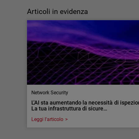
capacità? Perché la differenza è
fondamentale nella cybersecurity
Articoli in evidenza
La carenza di competenze nella cybersecurity
è, in realtà, un problema di capacità operative
più che di talento. Scopri come i servizi MDR
possono aiutare.
Network Security
L'AI sta aumentando la necessità di ispeziona
La tua infrastruttura di sicure…
Leggi l'articolo
Network Security