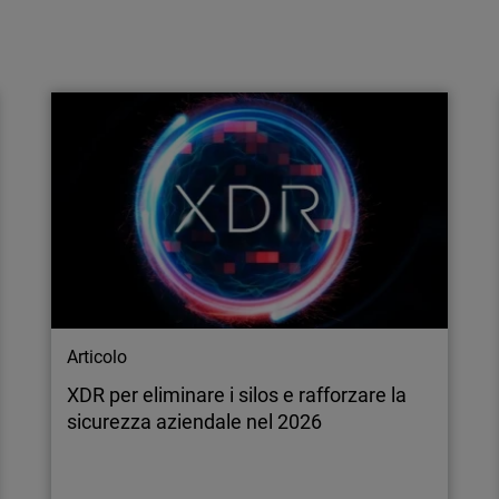
Articolo
Aumenta la spesa per la sicurezza
informatica delle PMI: Zero Trust e
accesso sicuro diventano essen…
Le PMI stanno incrementando la spesa per la
sicurezza informatica, considerandola un
investimento strategico. L'approccio zero trust
e l'accesso sicuro sono fondamentali per
proteggere le attività operative e la crescita.
Articolo
XDR per eliminare i silos e rafforzare la
sicurezza aziendale nel 2026