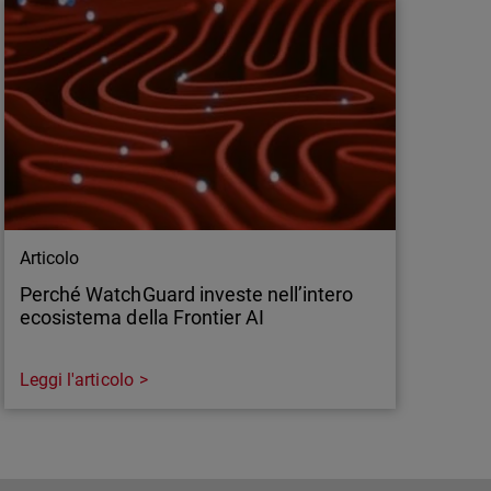
Articolo
Perché WatchGuard investe nell’intero
ecosistema della Frontier AI
Leggi l'articolo
Articolo
Perché WatchGuard investe nell’intero