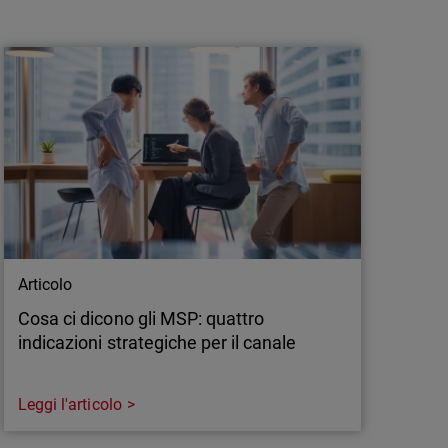
WatchGuard amplia le capacità NDR,
rendendo il rilevamento avanzato delle
minacce di rete pratico pe…
Milano, 26 marzo 2026 — WatchGuard®
Technologies, leader globale nella
cybersecurity unificata per i Managed Service
Provider (MSP), annuncia le nuove soluzioni
WatchGuard NDR for Firebox, Managed NDR e
Total NDR, pensate per consentire alle
organizzazioni di implementare e scalare
facilmente il…
Articolo
Cosa ci dicono gli MSP: quattro
indicazioni strategiche per il canale
Leggi l'articolo