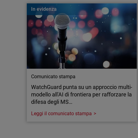
Cos’è un Nearest Neighbor Attack? Scopri come 
In evidenza
colpire le aziende e come proteggere la tua rete Wi
Comunicato stampa
WatchGuard punta su un approccio multi-
modello all'AI di frontiera per rafforzare la
difesa degli MS…
Leggi il comunicato stampa
Comunicato stampa