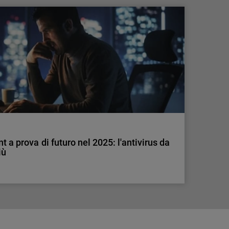
ione debole: il 49% segnala costi elevati
 MFA nelle PMI è basso e pone un alto rischio.
enti ad adottare questa soluzione.
t a prova di futuro nel 2025: l'antivirus da
iù
t a prova di futuro nel 2025: l'antivirus da
iù