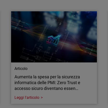
MFA resistente al phishing: ecco perché
le passkey sono un passo avanti
Il phishing avanzato ormai aggira i sistemi
tradizionali di autenticazione a più fattori
(MFA), ma le passkey possono colmare
questa lacuna. Scopriamo come funzionano e
perché le autorità di regolamentazione e le
compagnie assicurative stanno iniziando a
renderle obbligatorie.
Articolo
Aumenta la spesa per la sicurezza
informatica delle PMI: Zero Trust e
accesso sicuro diventano essen…
Leggi l'articolo