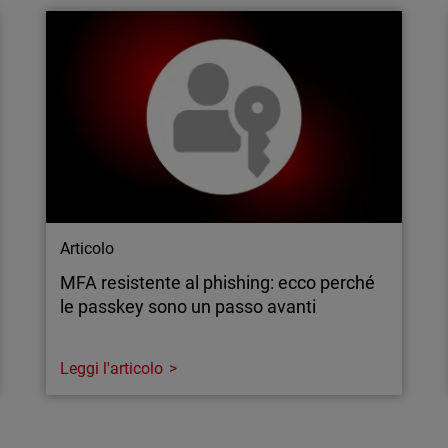
questa minaccia può
Le difese statiche non rie
-Fi dalle reti adiacenti.
degli endpoint dovrà essere
allineata a Zero Trust e pr
conformità e gestione del
Articolo
MFA resistente al phishing: ecco perché
le passkey sono un passo avanti
Leggi l'articolo
Articolo