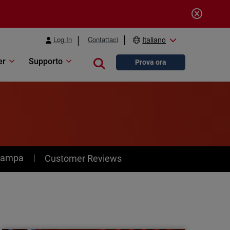
Log In
Contattaci
Italiano
er
Supporto
Close search
Prova ora
stampa
Customer Reviews