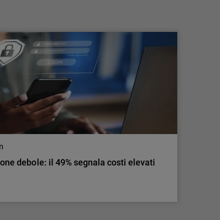
ecosistema della Frontier AI
La strategia di AI multi-modello di
WatchGuard fornisce strumenti di intelligenza
artificiale all'avanguardia per le nuove
minacce informatiche.
on
ione debole: il 49% segnala costi elevati
on