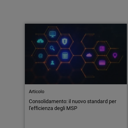
Articolo
30 anni di evoluzione della Detection &
Response negli ambienti ibridi
Scopri come la sicurezza di rete si è evoluta in
30 anni per proteggere ambienti ibridi e utenti
mobili.
Articolo
Consolidamento: il nuovo standard per
l’efficienza degli MSP