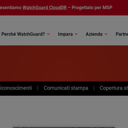
resentiamo
WatchGuard CloudDR
– Progettato per MSP
Perché WatchGuard?
Impara
Azienda
Partn
Riconoscimenti
Comunicati stampa
Copertura 