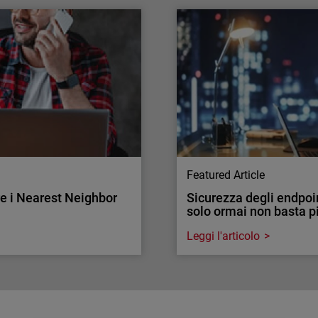
re il traffico di rete.
Attacchi all’autenticaz
Il tasso di adozione della
tà di ispezionarlo nelle reti
Ecco come convincere i cli
la è fondamentale per la
Featured Article
re i Nearest Neighbor
Sicurezza degli endpoin
solo ormai non basta p
Leggi l'articolo
Endpoint Security
re i Nearest Neighbor
Sicurezza degli endpoin
solo ormai non basta p