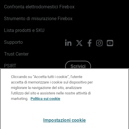
Confronta elettrodomestici Firebox
Strumento di misurazione Firebox
Lista prodotti e SKU
Supporto
LinkedIn
X
Facebook
Instagram
YouTub
Trust Center
PSIRT
Scrivici
Cliccando su “Accetta tutti i cookie”, l'utente
Politica sui cookie
accetta di memorizzare i cookie sul dispositivo per
migliorare la navigazione del sito, analizzare
Informativa sulla privacy
l'utilizzo del sito e assistere nelle nostre attività di
marketing.
Politica sui cookie
Kit Media & Brand
Gestisci le preferenze e-mail
Impostazioni cookie