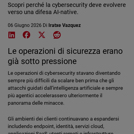
Scopri perché la cybersecurity deve evolvere
verso una difesa AI-native.
06 Giugno 2026
Di
Iratxe Vazquez
Share on LinkedIn
Share on Facebook
Share on X
Share on Reddit
Le operazioni di sicurezza erano
già sotto pressione
Le operazioni di cybersecurity stavano diventando
sempre più difficili da scalare ben prima che gli
attacchi guidati dall’intelligenza artificiale e sempre
più agentici accelerassero ulteriormente il
panorama delle minacce.
Gli ambienti dei clienti continuavano a espandersi
includendo endpoint, identità, servizi cloud,
applicazioni SaaS, utenti remoti e infrastrutture