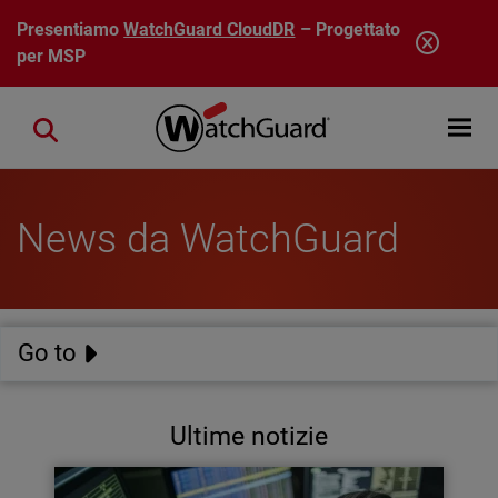
Salta al contenuto principale
Presentiamo
WatchGuard CloudDR
– Progettato
per MSP
Open mobi
Close search
News da WatchGuard
Go to
Ultime notizie