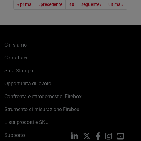
Paginazione
« prima
‹ precedente
40
seguente ›
ultima »
Chi siamo
Contattaci
Sala Stampa
Opportunità di lavoro
Confronta elettrodomestici Firebox
Strumento di misurazione Firebox
Lista prodotti e SKU
Supporto
LinkedIn
X
Facebook
Instagram
YouTub