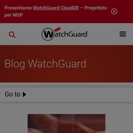
Salta al contenuto principale
Presentiamo
WatchGuard CloudDR
– Progettato
per MSP
Open mobi
Close search
Blog WatchGuard
Go to