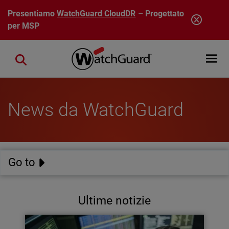
Salta al contenuto principale
Presentiamo
WatchGuard CloudDR
– Progettato
per MSP
Open mobi
Close search
News da WatchGuard
Go to
Ultime notizie