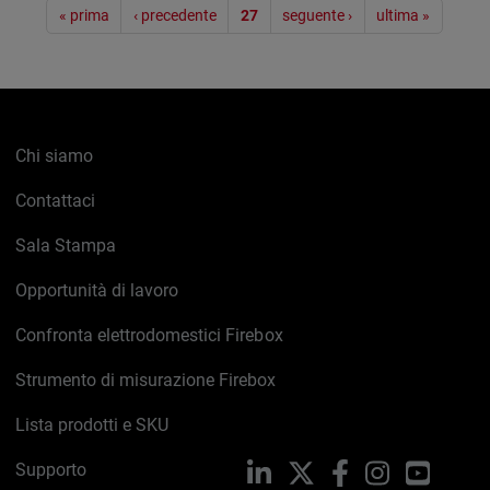
Paginazione
« prima
‹ precedente
27
seguente ›
ultima »
Chi siamo
Contattaci
Sala Stampa
Opportunità di lavoro
Confronta elettrodomestici Firebox
Strumento di misurazione Firebox
Lista prodotti e SKU
Supporto
LinkedIn
X
Facebook
Instagram
YouTub