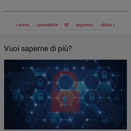
Paginazione
« prima
‹ precedente
57
seguente ›
ultima »
Vuoi saperne di più?