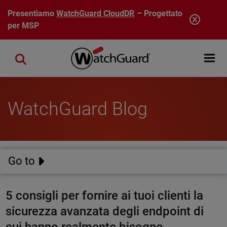
Salta al contenuto principale
Presentiamo
WatchGuard CloudDR
– Progettato
per MSP
Open mobi
Close search
WatchGuard Blog
Go to
5 consigli per fornire ai tuoi clienti la
sicurezza avanzata degli endpoint di