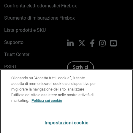
Confronta elettrodomestici Firebox
Strumento di misurazione Firebox
Lista prodotti e SKU
Supporto
LinkedIn
X
Facebook
Instagram
YouTub
Trust Center
PSIRT
Scrivici
Cliccando su “Accetta tutti i cookie”, l'utente
Politica sui cookie
accetta di memorizzare i cookie sul dispositivo per
migliorare la navigazione del sito, analizzare
Informativa sulla privacy
l'utilizzo del sito e assistere nelle nostre attività di
marketing.
Politica sui cookie
Kit Media & Brand
Gestisci le preferenze e-mail
Impostazioni cookie