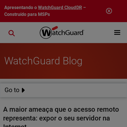
Pular para o conteúdo principal
Apresentando o
WatchGuard CloudDR
–
Construído para MSPs
Open mobi
Close search
WatchGuard Blog
Go to
A maior ameaça que o acesso remoto
representa: expor o seu servidor na