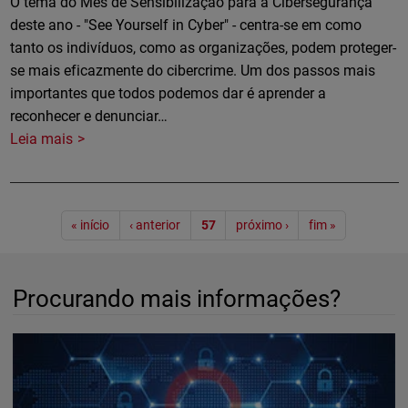
O tema do Mês de Sensibilização para a Cibersegurança
deste ano - "See Yourself in Cyber" - centra-se em como
tanto os indivíduos, como as organizações, podem proteger-
se mais eficazmente do cibercrime. Um dos passos mais
importantes que todos podemos dar é aprender a
reconhecer e denunciar…
Leia mais
Paginação
« início
‹ anterior
57
próximo ›
fim »
Procurando mais informações?