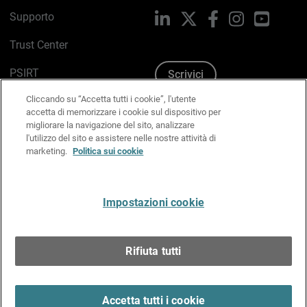
Supporto
LinkedIn
X
Facebook
Instagram
YouTub
Trust Center
PSIRT
Scrivici
Cliccando su “Accetta tutti i cookie”, l'utente
Politica sui cookie
accetta di memorizzare i cookie sul dispositivo per
migliorare la navigazione del sito, analizzare
Informativa sulla privacy
l'utilizzo del sito e assistere nelle nostre attività di
marketing.
Politica sui cookie
Kit Media & Brand
Gestisci le preferenze e-mail
Impostazioni cookie
Italiano
Rifiuta tutti
Copyright © 1996-2026 WatchGuard Technologies, Inc.
tutti i diritti riservati.
Terms of Use >
Accetta tutti i cookie