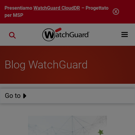
Salta al contenuto principale
Presentiamo
WatchGuard CloudDR
– Progettato
per MSP
Open mobi
Close search
Blog WatchGuard
Go to