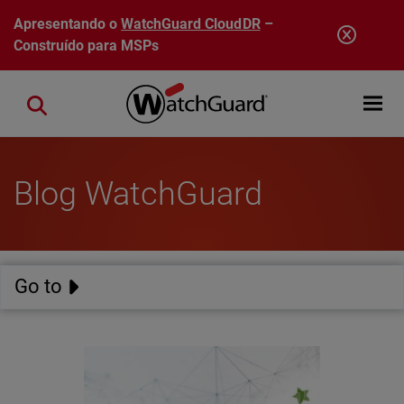
Pular para o conteúdo principal
Apresentando o
WatchGuard CloudDR
–
Construído para MSPs
Open mobi
Close search
Blog WatchGuard
Go to