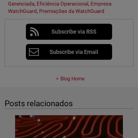
Gerenciada
,
Eficiência Operacional
,
Empresa
WatchGuard
,
Premiações da WatchGuard
Subscribe via RSS
Subscribe via Email
Blog Home
Posts relacionados