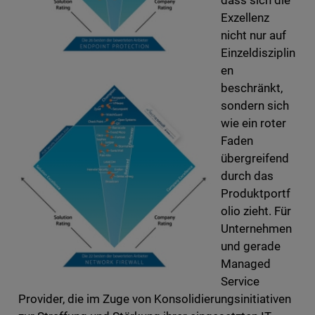
dass sich die
Exzellenz
nicht nur auf
Einzeldisziplin
en
beschränkt,
sondern sich
wie ein roter
Faden
übergreifend
durch das
Produktportf
olio zieht. Für
Unternehmen
und gerade
Managed
Service
Provider, die im Zuge von Konsolidierungsinitiativen