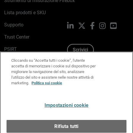
Strumento di misurazione Firebox
Lista prodotti e SKU
Supporto
LinkedIn
X
Facebook
Instagram
YouTub
Trust Center
PSIRT
Scrivici
Cliccando su “Accetta tutti i cookie”, l'utente
Politica sui cookie
accetta di memorizzare i cookie sul dispositivo per
migliorare la navigazione del sito, analizzare
Informativa sulla privacy
l'utilizzo del sito e assistere nelle nostre attività di
marketing.
Politica sui cookie
Kit Media & Brand
Gestisci le preferenze e-mail
Impostazioni cookie
Italiano
Rifiuta tutti