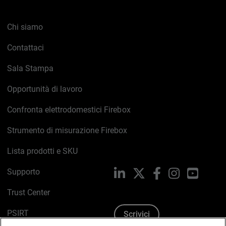
Chi siamo
Contattaci
Sala Stampa
Opportunità di lavoro
Confronta elettrodomestici Firebox
Strumento di misurazione Firebox
Lista prodotti e SKU
Supporto
LinkedIn
X
Facebook
Instagram
YouTub
Trust Center
PSIRT
Scrivici