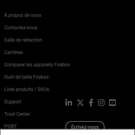
À propos de nous
Contactez-nous
Salle de rédaction
Carrières
Comparer les appareils Firebox
Outil de taille Firebox
Liste produits / SKUs
Support
LinkedIn
X
Facebook
Instagram
YouTube
Trust Center
PSIRT
Écrivez-nous