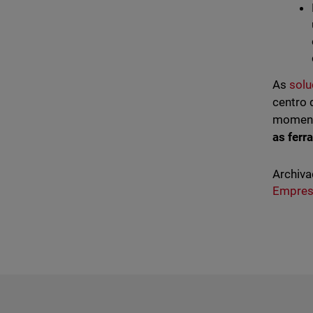
As
solu
centro 
momento
as fer
Archiva
Empresa