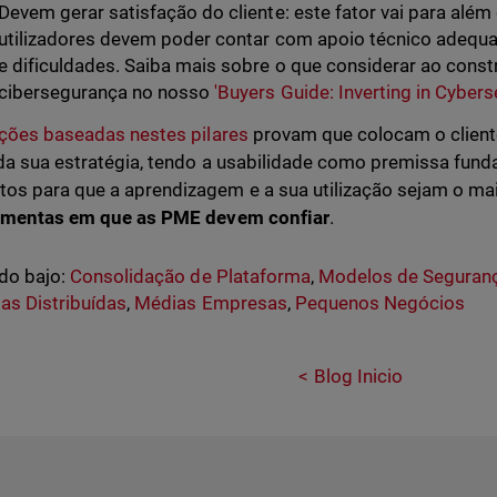
Devem gerar satisfação do cliente: este fator vai para além
utilizadores devem poder contar com apoio técnico adequ
e dificuldades. Saiba mais sobre o que considerar ao constr
cibersegurança no nosso
'Buyers Guide: Inverting in Cybers
ções baseadas nestes pilares
provam que colocam o client
da sua estratégia, tendo a usabilidade como premissa fun
s para que a aprendizagem e a sua utilização sejam o mai
ramentas em que as PME devem confiar
.
do bajo:
Consolidação de Plataforma
,
Modelos de Seguran
s Distribuídas
,
Médias Empresas
,
Pequenos Negócios
Blog Inicio