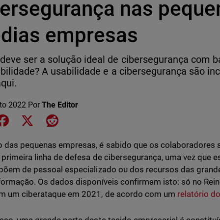
bersegurança nas peque
dias empresas
eve ser a solução ideal de cibersegurança com b
bilidade? A usabilidade e a cibersegurança são i
qui.
to 2022
Por
The Editor
e on LinkedIn
Share on Facebook
Share on X
Share on Reddit
 das pequenas empresas, é sabido que os colaboradores 
primeira linha de defesa de cibersegurança, uma vez que e
põem de pessoal especializado ou dos recursos das grande
formação. Os dados disponíveis confirmam isto: só no Rei
am um ciberataque em 2021, de acordo com um
relatório d