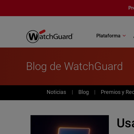
Pasar al contenido principal
Pr
Plataforma
Blog de WatchGuard
News
Noticias
Blog
Premios y Re
Usa