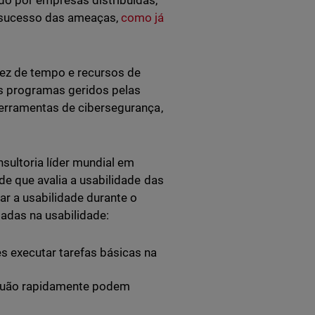
do por empresas distribuídas,
e sucesso das ameaças,
como já
sez de tempo e recursos de
os programas geridos pelas
ferramentas de cibersegurança,
sultoria líder mundial em
de que avalia a usabilidade das
ar a usabilidade durante o
iadas na usabilidade:
es executar tarefas básicas na
, quão rapidamente podem