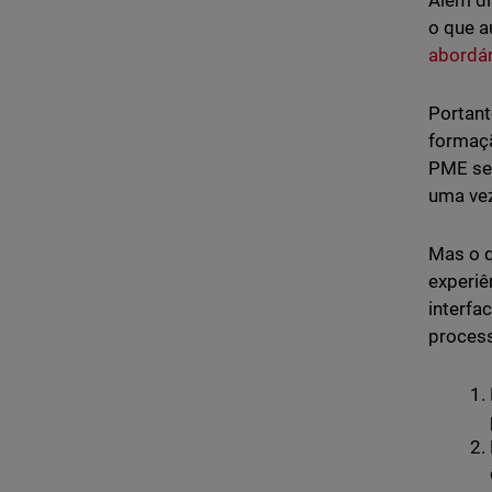
Além di
o que a
abordá
Portant
formaçã
PME se 
uma vez
Mas o q
experiê
interfa
process