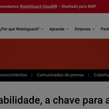
esentamos
WatchGuard CloudDR
– Diseñado para MSP
¿Por qué Watchguard?
Aprende
Empresa
Part
conocimientos
Comunicados de prensa
Cobertu
bilidade, a chave para 