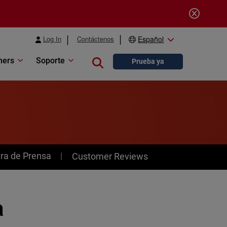
Log In
Contáctenos
Español
ners
Soporte
Close search
Prueba ya
ra de Prensa
Customer Reviews
a