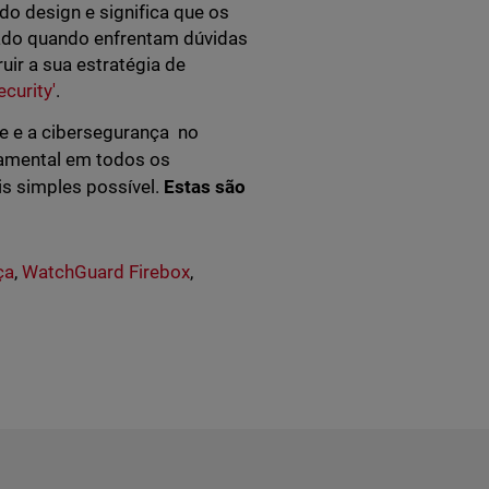
 do design e significa que os
ado quando enfrentam dúvidas
uir a sua estratégia de
ecurity'
.
e e a cibersegurança no
damental em todos os
s simples possível.
Estas são
ça
,
WatchGuard Firebox
,