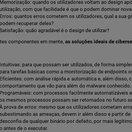
Memorização: quando os utilizadores voltam ao design ap
utilização, com que facilidade é que o podem dominar nov
Erros: quantos erros cometem os utilizadores, qual a sua g
podem recuperar deles?
Satisfação: quão agradável é o design de utilizar?
tes componentes em mente,
as soluções ideais de ciber
Intuitivas: para que possam ser utilizados, de forma simples
para tarefas básicas como a monitorização de endpoints ou
Eficientes: com análise rápida e automática e, além disso,
comportamento que vão para além do malware conhecido.
Programáveis: com processos facilmente automatizáveis e
os mesmos processos possam ser retomados no futuro se
À prova de erros: mesmo que os utilizadores cometam erro
subestimando as ameaças, devem ir além disso e partir de
desconfia de qualquer binário por defeito, por mais legítim
o antes de o executar.