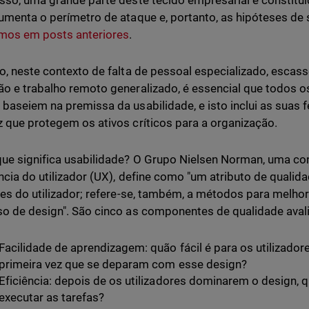
sso, uma grande parte deste tecido empresarial é constituí
umenta o perímetro de ataque e, portanto, as hipóteses d
mos em posts anteriores
.
o, neste contexto de falta de pessoal especializado, escas
o e trabalho remoto generalizado, é essencial que todos 
baseiem na premissa da usabilidade, e isto inclui as suas 
 que protegem os ativos críticos para a organização.
ue significa usabilidade? O Grupo Nielsen Norman, uma con
ncia do utilizador (UX), define como "um atributo de qualida
ces do utilizador; refere-se, também, a métodos para melhor
o de design". São cinco as componentes de qualidade aval
Facilidade de aprendizagem: quão fácil é para os utilizador
primeira vez que se deparam com esse design?
Eficiência: depois de os utilizadores dominarem o design
executar as tarefas?