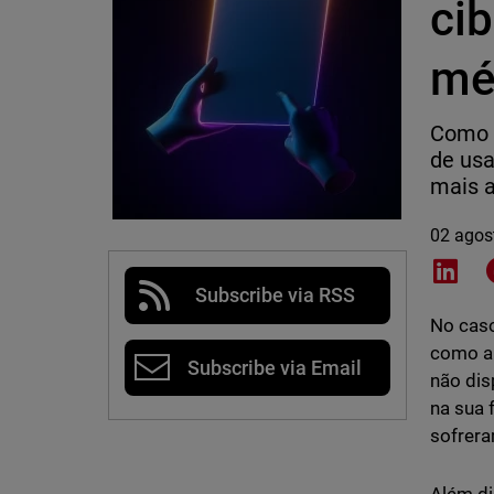
ci
mé
Como d
de usa
mais a
02 agos
Shar
Subscribe via RSS
No caso
como a 
Subscribe via Email
não dis
na sua 
sofrer