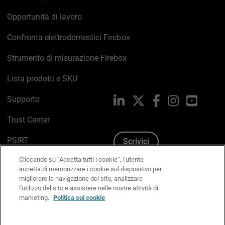
Opportunità di lavoro
Confronta elettrodomestici Firebox
Strumento di misurazione Firebox
Lista prodotti e SKU
Supporto
LinkedIn
X
Facebook
Instagram
YouTub
Trust Center
PSIRT
Scrivici
Cliccando su “Accetta tutti i cookie”, l'utente
Politica sui cookie
accetta di memorizzare i cookie sul dispositivo per
migliorare la navigazione del sito, analizzare
Informativa sulla privacy
l'utilizzo del sito e assistere nelle nostre attività di
marketing.
Politica sui cookie
Kit Media & Brand
Gestisci le preferenze e-mail