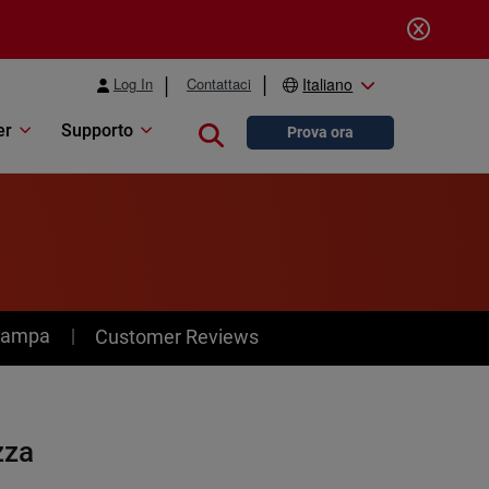
Log In
Contattaci
Italiano
er
Supporto
Close search
Prova ora
stampa
Customer Reviews
zza