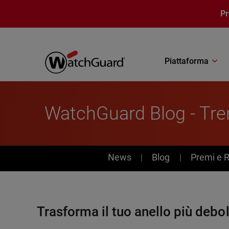
Salta al contenuto principale
P
Piattaforma
WatchGuard Blog - Tren
News
News
Blog
Premi e 
Trasforma il tuo anello più debol