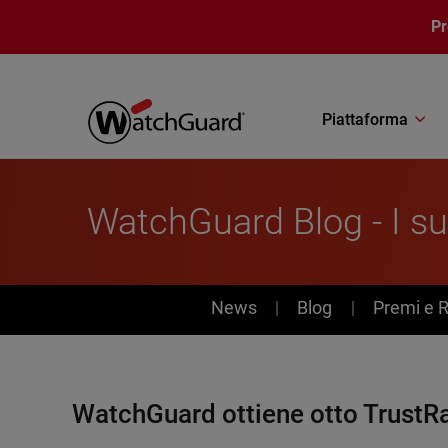
Salta al contenuto principale
P
Piattaforma
WatchGuard Blog - I s
News
News
Blog
Premi e 
WatchGuard ottiene otto TrustR