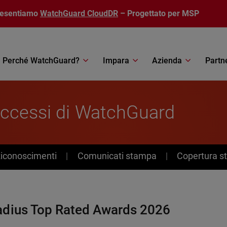
resentiamo
WatchGuard CloudDR
– Progettato per MSP
Perché WatchGuard?
Impara
Azienda
Partn
uccessi di WatchGuard
Riconoscimenti
Comunicati stampa
Copertura 
adius Top Rated Awards 2026