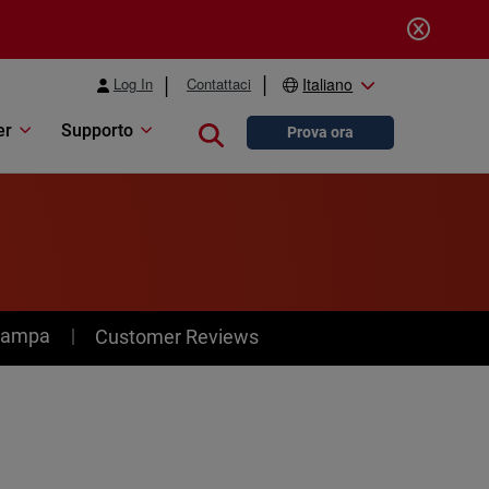
Log In
Contattaci
Italiano
er
Supporto
Close search
Prova ora
stampa
Customer Reviews