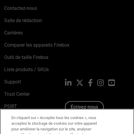
Contactez-nous
Salle de rédaction
Carrières
Comparer les appareils Firebox
Outil de taille Firebox
Liste produits / SKUs
Support
LinkedIn
X
Facebook
Instagram
YouTube
Trust Center
PSIRT
Écrivez-nous
En cliquant sur « Accepter tous les cookies », vous
Avis sur les cookies
acceptez le stockage de cookies sur votre appareil
pour améliorer la navigation sur le site, analyser
Politique de confidentialité