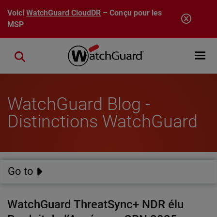
Aller au contenu principal
Voici
WatchGuard CloudDR
– Conçu pour les
MSP
Open mobi
Close search
WatchGuard Blog -
Distinctions WatchGuard
Go to
WatchGuard ThreatSync+ NDR élu