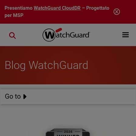
Salta al contenuto principale
Presentiamo
WatchGuard CloudDR
– Progettato
per MSP
Open mobi
Close search
Blog WatchGuard
Go to