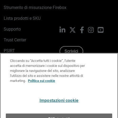
Strumento di misurazione Firebox
Lista prodotti e SKU
Supporto
LinkedIn
X
Facebook
Instagram
YouTub
Trust Center
PSIRT
Scrivici
Cliccando su “Accetta tutti i cookie”, l'utente
Politica sui cookie
accetta di memorizzare i cookie sul dispositivo per
migliorare la navigazione del sito, analizzare
Informativa sulla privacy
l'utilizzo del sito e assistere nelle nostre attività di
marketing.
Politica sui cookie
Kit Media & Brand
Gestisci le preferenze e-mail
Impostazioni cookie
Italiano