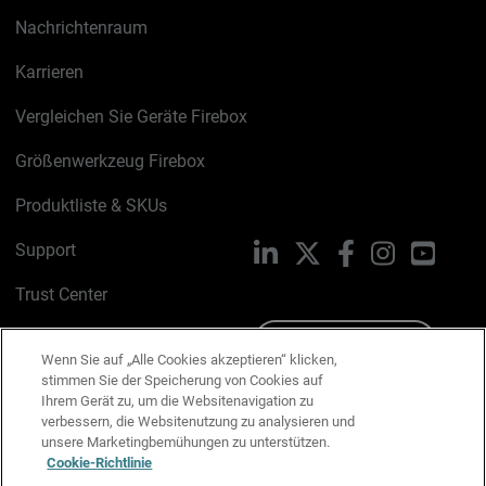
Nachrichtenraum
Karrieren
Vergleichen Sie Geräte Firebox
Größenwerkzeug Firebox
Produktliste & SKUs
Support
LinkedIn
X
Facebook
Instagram
YouTu
Trust Center
PSIRT
Schreiben Sie uns
Wenn Sie auf „Alle Cookies akzeptieren“ klicken,
stimmen Sie der Speicherung von Cookies auf
Cookie-Richtlinie
Ihrem Gerät zu, um die Websitenavigation zu
verbessern, die Websitenutzung zu analysieren und
Datenschutzrichtlinie
unsere Marketingbemühungen zu unterstützen.
Cookie-Richtlinie
Media & Brand Kit