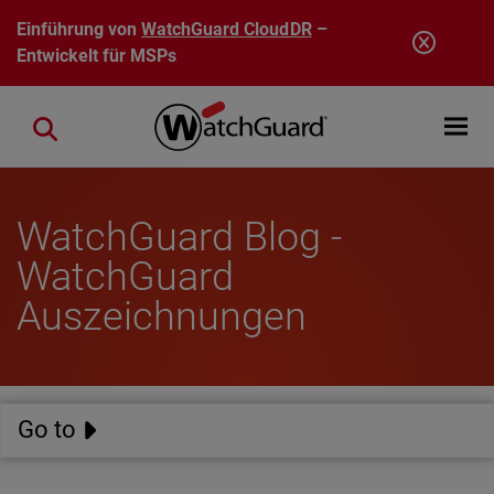
Direkt zum Inhalt
Einführung von
WatchGuard CloudDR
–
Entwickelt für MSPs
Open mobi
Close search
WatchGuard Blog -
WatchGuard
Auszeichnungen
Go to