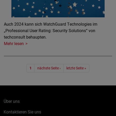
Auch 2024 kann sich WatchGuard Technologies im
„Professional User Rating: Security Solutions“ von
techconsult behaupten.
Mehr lesen
Seitennummerierung
1
nächste Seite ›
letzte Seite »
Über uns
Kontaktieren Sie uns