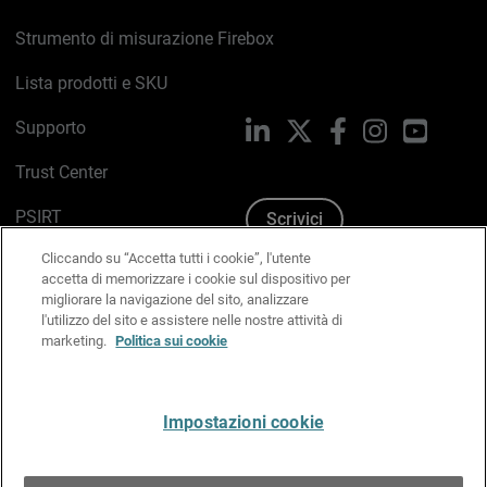
Strumento di misurazione Firebox
Lista prodotti e SKU
Supporto
LinkedIn
X
Facebook
Instagram
YouTub
Trust Center
PSIRT
Scrivici
Cliccando su “Accetta tutti i cookie”, l'utente
Politica sui cookie
accetta di memorizzare i cookie sul dispositivo per
migliorare la navigazione del sito, analizzare
Informativa sulla privacy
l'utilizzo del sito e assistere nelle nostre attività di
marketing.
Politica sui cookie
Kit Media & Brand
Gestisci le preferenze e-mail
Impostazioni cookie