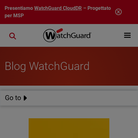
Salta al contenuto principale
Presentiamo
WatchGuard CloudDR
– Progettato
per MSP
Open mobi
Close search
Blog WatchGuard
Go to