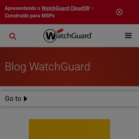
Pular para o conteúdo principal
Apresentando o
WatchGuard CloudDR
–
Construído para MSPs
Open mobi
Close search
Blog WatchGuard
Go to