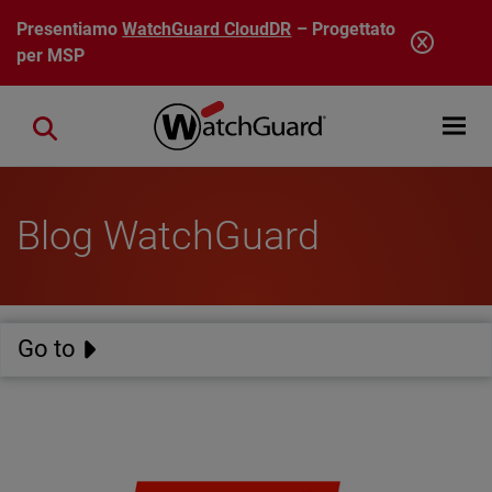
Salta al contenuto principale
Presentiamo
WatchGuard CloudDR
– Progettato
per MSP
Open mobi
Close search
Blog WatchGuard
Go to