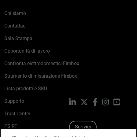
Chi siamo
Contattaci
Sala Stampa
Opportunità di lavoro
Confronta elettrodomestici Firebox
Strumento di misurazione Firebox
Lista prodotti e SKU
Supporto
LinkedIn
X
Facebook
Instagram
YouTub
Trust Center
PSIRT
Scrivici