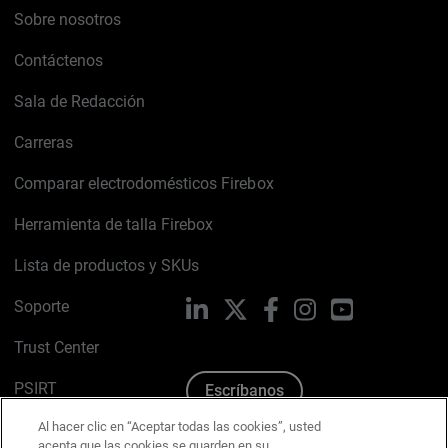
Sobre nosotros
Contáctenos
Sala de Redacción
Carreras
Comparar electrodomésticos Firebox
Herramienta de talla Firebox
Lista de productos y SKUs
Soporte
LinkedIn
X
Facebook
Instagram
YouTube
Trust Center
PSIRT
Escríbanos
Al hacer clic en “Aceptar todas las cookies”, usted
Política de cookies
acepta que las cookies se guarden en su