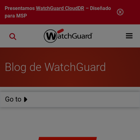
Pasar al contenido principal
Presentamos
WatchGuard CloudDR
– Diseñado
para MSP
Open mobi
Close search
Blog de WatchGuard
Go to