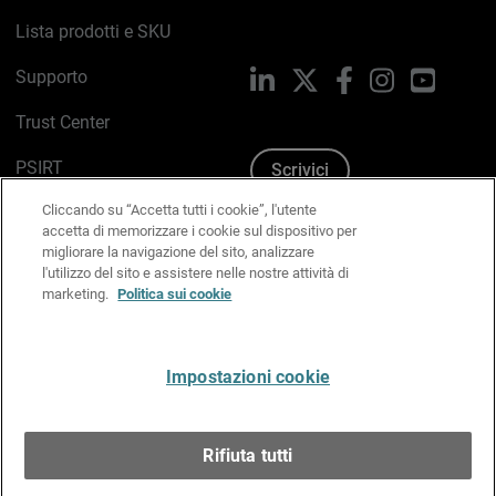
Lista prodotti e SKU
Supporto
LinkedIn
X
Facebook
Instagram
YouTub
Trust Center
PSIRT
Scrivici
Cliccando su “Accetta tutti i cookie”, l'utente
Politica sui cookie
accetta di memorizzare i cookie sul dispositivo per
migliorare la navigazione del sito, analizzare
Informativa sulla privacy
l'utilizzo del sito e assistere nelle nostre attività di
marketing.
Politica sui cookie
Kit Media & Brand
Gestisci le preferenze e-mail
Impostazioni cookie
Italiano
Rifiuta tutti
Copyright © 1996-2026 WatchGuard Technologies, Inc.