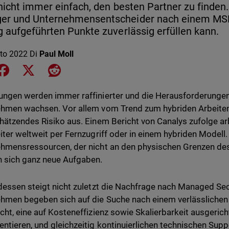
 nicht immer einfach, den besten Partner zu finden.
er und Unternehmensentscheider nach einem MSP 
g aufgeführten Punkte zuverlässig erfüllen kann.
to 2022
Di
Paul Moll
e on LinkedIn
Share on Facebook
Share on X
Share on Reddit
ngen werden immer raffinierter und die Herausforderungen 
hmen wachsen. Vor allem vom Trend zum hybriden Arbeiten 
hätzendes Risiko aus. Einem Bericht von Canalys zufolge ar
iter weltweit per Fernzugriff oder in einem hybriden Model
hmensressourcen, der nicht an den physischen Grenzen des
 sich ganz neue Aufgaben.
dessen steigt nicht zuletzt die Nachfrage nach Managed Se
hmen begeben sich auf die Suche nach einem verlässlichen I
cht, eine auf Kosteneffizienz sowie Skalierbarkeit ausgerich
ntieren, und gleichzeitig kontinuierlichen technischen Supp