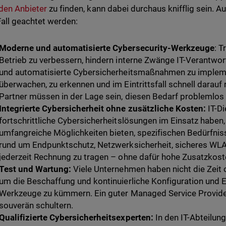
den Anbieter
zu finden, kann dabei durchaus knifflig sein. A
all geachtet werden:
Moderne und automatisierte Cybersecurity-Werkzeuge
: T
Betrieb zu verbessern, hindern interne Zwänge IT-Verantwortl
und automatisierte Cybersicherheitsmaßnahmen zu impleme
überwachen, zu erkennen und im Eintrittsfall schnell darauf 
Partner müssen in der Lage sein, diesen Bedarf problemlos
Integrierte Cybersicherheit ohne zusätzliche Kosten:
IT-Di
fortschrittliche Cybersicherheitslösungen im Einsatz haben, 
umfangreiche Möglichkeiten bieten, spezifischen Bedürfni
rund um Endpunktschutz, Netzwerksicherheit, sicheres W
jederzeit Rechnung zu tragen – ohne dafür hohe Zusatzkos
Test und Wartung:
Viele Unternehmen haben nicht die Zeit 
um die Beschaffung und kontinuierliche Konfiguration und Ev
Werkzeuge zu kümmern. Ein guter Managed Service Provider
souverän schultern.
Qualifizierte Cybersicherheitsexperten:
In den IT-Abteilun