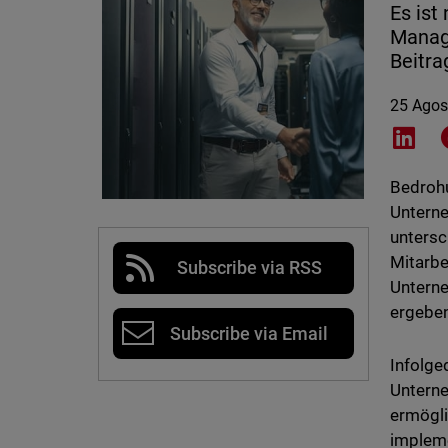
Es ist
Manag
Beitra
25 Agos
Shar
Bedrohu
Unterne
untersc
Mitarbe
Subscribe via RSS
Unterne
ergeben
Subscribe via Email
Infolge
Unterne
ermögli
impleme