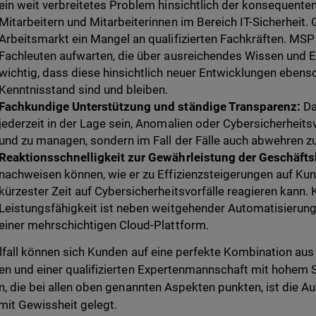
ein weit verbreitetes Problem hinsichtlich der konsequente
Mitarbeitern und Mitarbeiterinnen im Bereich IT-Sicherheit. 
Arbeitsmarkt ein Mangel an qualifizierten Fachkräften. MSP 
Fachleuten aufwarten, die über ausreichendes Wissen und Er
wichtig, dass diese hinsichtlich neuer Entwicklungen ebens
Kenntnisstand sind und bleiben.
Fachkundige Unterstützung und ständige Transparenz:
Da
jederzeit in der Lage sein, Anomalien oder Cybersicherheitsv
und zu managen, sondern im Fall der Fälle auch abwehren 
Reaktionsschnelligkeit zur Gewährleistung der Geschäfts
nachweisen können, wie er zu Effizienzsteigerungen auf Kun
kürzester Zeit auf Cybersicherheitsvorfälle reagieren kann. K
Leistungsfähigkeit ist neben weitgehender Automatisierungs
einer mehrschichtigen Cloud-Plattform.
lfall können sich Kunden auf eine perfekte Kombination aus
n und einer qualifizierten Expertenmannschaft mit hohem S
n, die bei allen oben genannten Aspekten punkten, ist die
mit Gewissheit gelegt.