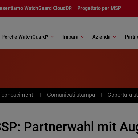
resentiamo
WatchGuard CloudDR
– Progettato per MSP
Perché WatchGuard?
Impara
Azienda
Partn
Riconoscimenti
Comunicati stampa
Copertura 
SP: Partnerwahl mit A