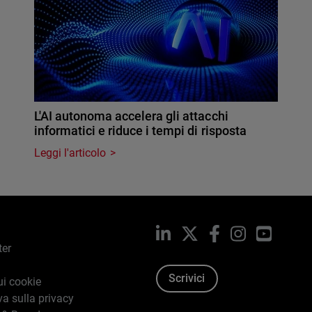
L'AI autonoma accelera gli attacchi
informatici e riduce i tempi di risposta
Leggi l'articolo
LinkedIn
X
Facebook
Instagram
YouTub
ter
Scrivici
ui cookie
va sulla privacy