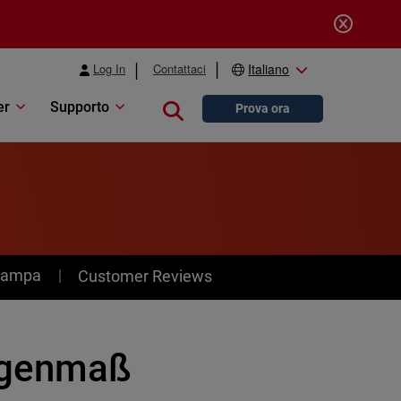
Log In
Contattaci
Italiano
er
Supporto
Close search
Prova ora
stampa
Customer Reviews
ugenmaß