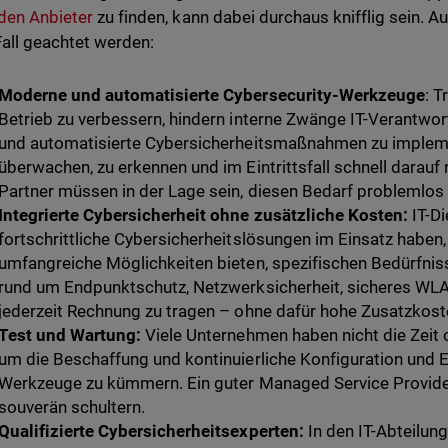
den Anbieter
zu finden, kann dabei durchaus knifflig sein. A
all geachtet werden:
Moderne und automatisierte Cybersecurity-Werkzeuge
: T
Betrieb zu verbessern, hindern interne Zwänge IT-Verantwortl
und automatisierte Cybersicherheitsmaßnahmen zu impleme
überwachen, zu erkennen und im Eintrittsfall schnell darauf 
Partner müssen in der Lage sein, diesen Bedarf problemlos
Integrierte Cybersicherheit ohne zusätzliche Kosten:
IT-Di
fortschrittliche Cybersicherheitslösungen im Einsatz haben, 
umfangreiche Möglichkeiten bieten, spezifischen Bedürfni
rund um Endpunktschutz, Netzwerksicherheit, sicheres W
jederzeit Rechnung zu tragen – ohne dafür hohe Zusatzkos
Test und Wartung:
Viele Unternehmen haben nicht die Zeit 
um die Beschaffung und kontinuierliche Konfiguration und Ev
Werkzeuge zu kümmern. Ein guter Managed Service Provider
souverän schultern.
Qualifizierte Cybersicherheitsexperten:
In den IT-Abteilun