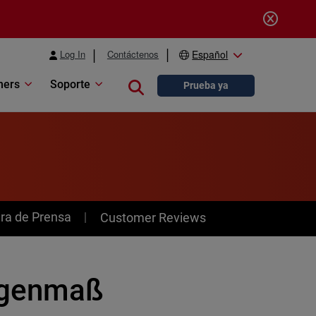
Log In
Contáctenos
Español
ners
Soporte
Close search
Prueba ya
ra de Prensa
Customer Reviews
ugenmaß