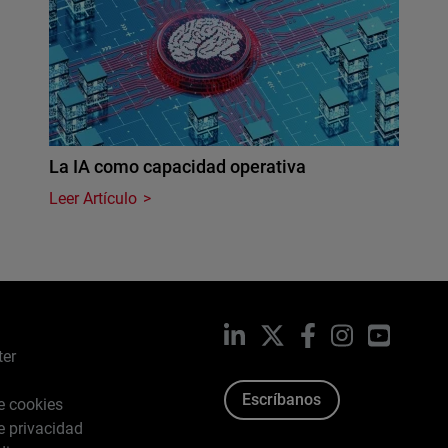
La IA como capacidad operativa
Leer Artículo
LinkedIn
X
Facebook
Instagram
YouTub
ter
Escríbanos
de cookies
de privacidad