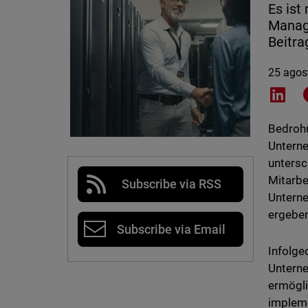
Es ist
Manag
Beitra
25 agos
Shar
Bedrohu
Unterne
untersc
Mitarbe
Subscribe via RSS
Unterne
ergeben
Subscribe via Email
Infolge
Unterne
ermögli
impleme