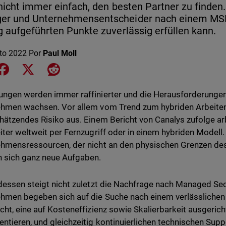
 nicht immer einfach, den besten Partner zu finden.
er und Unternehmensentscheider nach einem MSP 
g aufgeführten Punkte zuverlässig erfüllen kann.
to 2022
Por
Paul Moll
e on LinkedIn
Share on Facebook
Share on X
Share on Reddit
ngen werden immer raffinierter und die Herausforderungen 
hmen wachsen. Vor allem vom Trend zum hybriden Arbeiten 
hätzendes Risiko aus. Einem Bericht von Canalys zufolge ar
iter weltweit per Fernzugriff oder in einem hybriden Model
hmensressourcen, der nicht an den physischen Grenzen des
 sich ganz neue Aufgaben.
dessen steigt nicht zuletzt die Nachfrage nach Managed Se
hmen begeben sich auf die Suche nach einem verlässlichen I
cht, eine auf Kosteneffizienz sowie Skalierbarkeit ausgerich
ntieren, und gleichzeitig kontinuierlichen technischen Supp