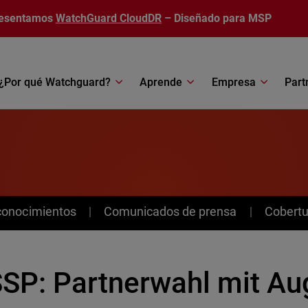
esentamos
WatchGuard CloudDR
– Diseñado para MSP
¿Por qué Watchguard?
Aprende
Empresa
Part
conocimientos
Comunicados de prensa
Cobertu
SP: Partnerwahl mit A