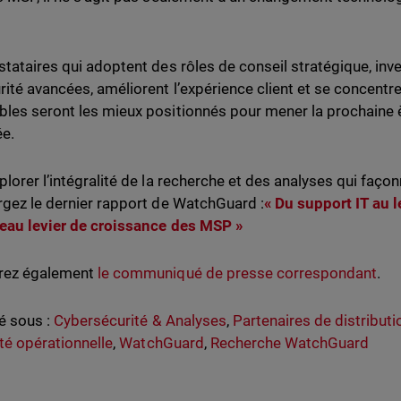
stataires qui adoptent des rôles de conseil stratégique, in
rité avancées, améliorent l’expérience client et se concentre
les seront les mieux positionnés pour mener la prochaine è
e.
plorer l’intégralité de la recherche et des analyses qui façon
rgez le dernier rapport de WatchGuard :
« Du support IT au 
eau levier de croissance des MSP »
rez également
le communiqué de presse correspondant
.
ié sous :
Cybersécurité & Analyses
,
Partenaires de distributi
ité opérationnelle
,
WatchGuard
,
Recherche WatchGuard