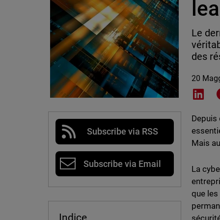
le
Le de
vérita
des ré
20 Mag
Shar
Depuis 
essenti
Subscribe via RSS
Mais au
Subscribe via Email
La cybe
entrepr
que les
permane
Indice
sécurité