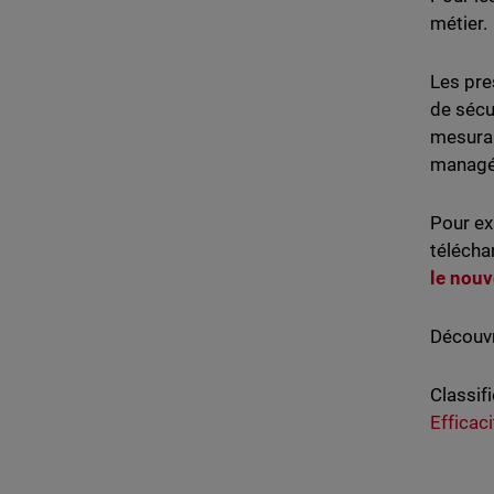
métier.
Les pre
de sécu
mesurab
managé
Pour ex
télécha
le nouv
Découv
Classif
Efficac