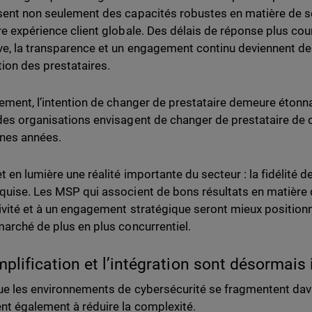
sent non seulement des capacités robustes en matière de sé
re expérience client globale. Des délais de réponse plus co
ve, la transparence et un engagement continu deviennent de
tion des prestataires.
lement, l’intention de changer de prestataire demeure étonn
des organisations envisagent de changer de prestataire de 
nes années.
t en lumière une réalité importante du secteur : la fidélité d
quise. Les MSP qui associent de bons résultats en matière d
tivité et à un engagement stratégique seront mieux positionné
marché de plus en plus concurrentiel.
mplification et l’intégration sont désormais
ue les environnements de cybersécurité se fragmentent dav
nt également à réduire la complexité.