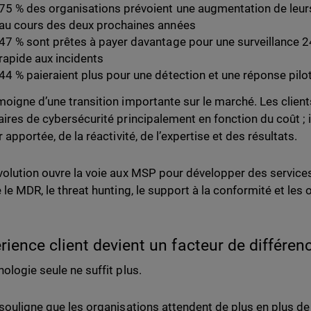
75 % des organisations prévoient une augmentation de leu
au cours des deux prochaines années
47 % sont prêtes à payer davantage pour une surveillance 24
rapide aux incidents
44 % paieraient plus pour une détection et une réponse pilot
moigne d’une transition importante sur le marché. Les clients
aires de cybersécurité principalement en fonction du coût ; i
r apportée, de la réactivité, de l’expertise et des résultats.
volution ouvre la voie aux MSP pour développer des services 
e le MDR, le threat hunting, le support à la conformité et les
érience client devient un facteur de différen
nologie seule ne suffit plus.
 souligne que les organisations attendent de plus en plus de 