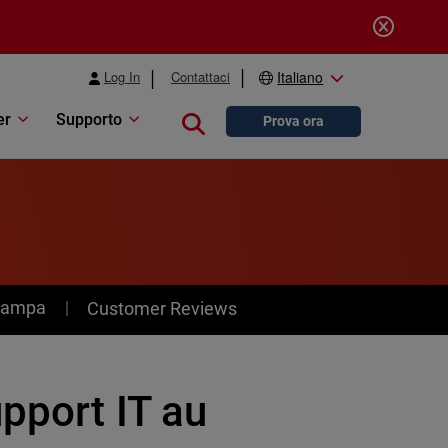
Log In
Contattaci
Italiano
er
Supporto
Close search
Prova ora
stampa
Customer Reviews
upport IT au