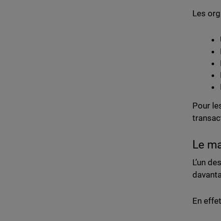
Les orga
Pour le
transac
Le ma
L’un de
davanta
En effet