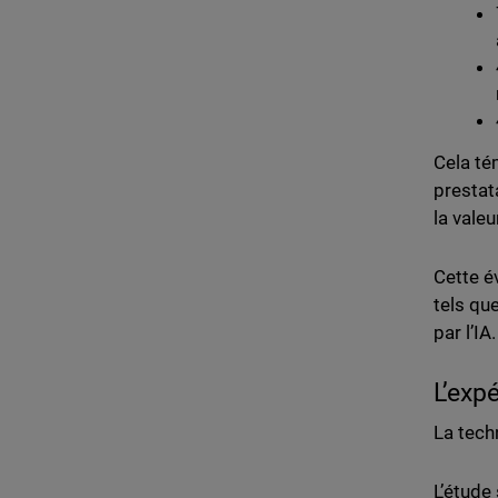
Cela té
prestat
la valeu
Cette é
tels qu
par l’IA.
L’exp
La tech
L’étude