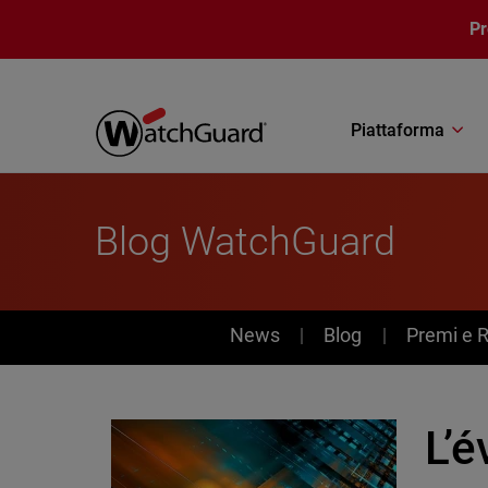
Salta al contenuto principale
P
Piattaforma
Blog WatchGuard
News
News
Blog
Premi e 
L’é