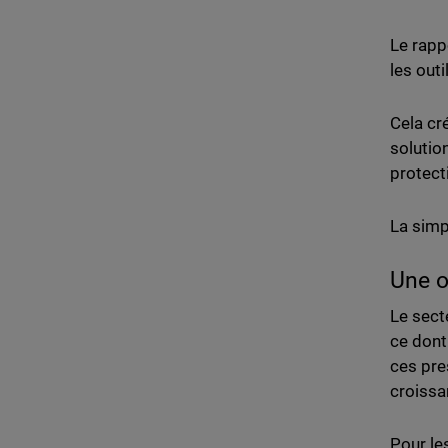
Le rapp
les outi
Cela cr
solutio
protect
La simp
Une o
Le sect
ce dont 
ces pres
croissa
Pour le