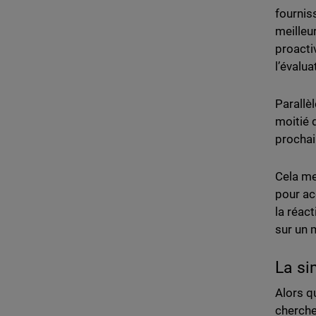
fournis
meilleu
proacti
l’évalua
Parallè
moitié 
prochai
Cela me
pour ac
la réac
sur un 
La si
Alors q
cherche