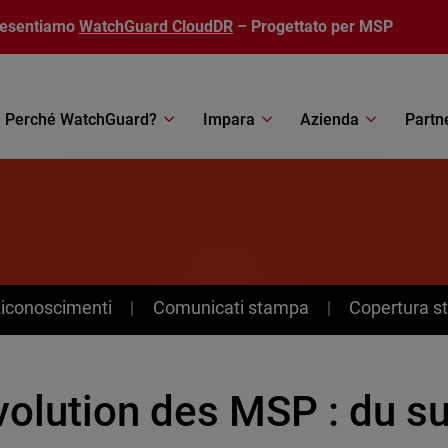
resentiamo
WatchGuard CloudDR
– Progettato per MSP
Perché WatchGuard?
Impara
Azienda
Partn
Riconoscimenti
Comunicati stampa
Copertura 
volution des MSP : du s