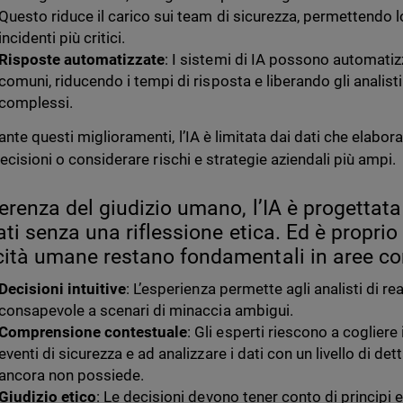
Questo riduce il carico sui team di sicurezza, permettendo l
incidenti più critici.
Risposte automatizzate
: I sistemi di IA possono automatiz
comuni, riducendo i tempi di risposta e liberando gli analisti
complessi.
nte questi miglioramenti, l’IA è limitata dai dati che elabor
ecisioni o considerare rischi e strategie aziendali più ampi.
ferenza del giudizio umano, l’IA è progettata
tati senza una riflessione etica. Ed è proprio
ità umane restano fondamentali in aree c
Decisioni intuitive
: L’esperienza permette agli analisti di re
consapevole a scenari di minaccia ambigui.
Comprensione contestuale
: Gli esperti riescono a cogliere
eventi di sicurezza e ad analizzare i dati con un livello di det
ancora non possiede.
Giudizio etico
: Le decisioni devono tener conto di principi et