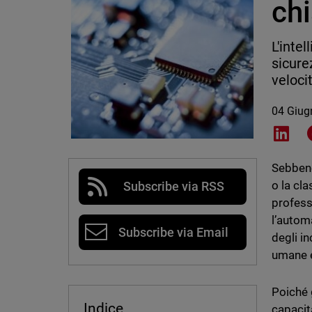
chi
L'inte
sicure
velocit
04 Giug
Shar
Sebbene
o la cla
Subscribe via RSS
professi
l’automa
Subscribe via Email
degli i
umane es
Poiché g
Indice
capacit