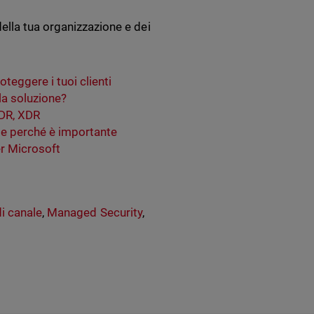
ella tua organizzazione e dei
teggere i tuoi clienti
 la soluzione?
DR, XDR
re e perché è importante
r Microsoft
di canale
,
Managed Security
,