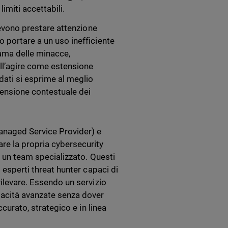
limiti accettabili.
 devono prestare attenzione
o portare a un uso inefficiente
orama delle minacce,
nell’agire come estensione
dati si esprime al meglio
rensione contestuale dei
anaged Service Provider) e
re la propria cybersecurity
a un team specializzato. Questi
i esperti threat hunter capaci di
rilevare. Essendo un servizio
acità avanzate senza dover
ccurato, strategico e in linea