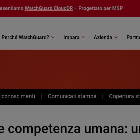
resentiamo
WatchGuard CloudDR
– Progettato per MSP
Perché WatchGuard?
Impara
Azienda
Partn
Riconoscimenti
Comunicati stampa
Copertura 
 e competenza umana: un