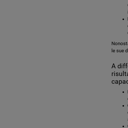
Nonosta
le sue d
A dif
risul
capac