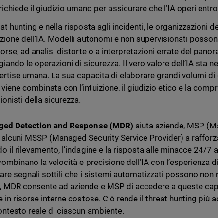
richiede il giudizio umano per assicurare che l’IA operi entro 
eat hunting e nella risposta agli incidenti, le organizzazioni
ozione dell’IA. Modelli autonomi e non supervisionati posson
sorse, ad analisi distorte o a interpretazioni errate del pan
iando le operazioni di sicurezza. Il vero valore dell’IA sta 
pertise umana. La sua capacità di elaborare grandi volumi di 
viene combinata con l’intuizione, il giudizio etico e la comp
onisti della sicurezza.
ed Detection and Response (MDR)
aiuta aziende, MSP (M
 alcuni MSSP (Managed Security Service Provider) a rafforza
do il rilevamento, l’indagine e la risposta alle minacce 24/7 
combinano la velocità e precisione dell’IA con l’esperienza d
uare segnali sottili che i sistemi automatizzati possono non 
, MDR consente ad aziende e MSP di accedere a queste cap
e in risorse interne costose. Ciò rende il threat hunting più a
contesto reale di ciascun ambiente.