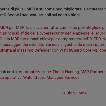
perne di più su MDR e su come può migliorare la sicurezza d
enti? Scopri i seguenti articoli sul nostro blog:
MDR per MSP: la chiave per rafforzare il tuo portafoglio e pro
4 principali sfide della cybersecurity per le aziende: è l’MDR
Guida MDR per umani: chiavi per comprendere MDR, EDR, N
I
l passaggio dei rivenditori ai servizi gestiti: da dove inizia
Sfrutta al massimo Defender con WatchGuard Core MDR pe
cati sotto:
Automatizzazione
,
Threat Hunting
,
MSP
,
Partner 
nza operativa
,
WatchGuard Managed Services
Blog Home