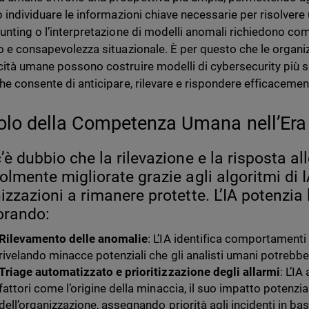
o individuare le informazioni chiave necessarie per risolvere
hunting o l’interpretazione di modelli anomali richiedono co
co e consapevolezza situazionale. È per questo che le organiz
cità umane possono costruire modelli di cybersecurity più sol
che consente di anticipare, rilevare e rispondere efficacemen
uolo della Competenza Umana nell’Era 
’è dubbio che la rilevazione e la risposta a
olmente migliorate grazie agli algoritmi di I
izzazioni a rimanere protette. L’IA potenzia 
orando:
Rilevamento delle anomalie
: L’IA identifica comportamenti 
rivelando minacce potenziali che gli analisti umani potrebbe
Triage automatizzato e prioritizzazione degli allarmi
: L’I
fattori come l’origine della minaccia, il suo impatto potenzial
dell’organizzazione, assegnando priorità agli incidenti in base 