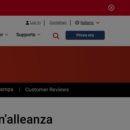
Log In
Contattaci
Italiano
er
Supporto
Close search
Prova ora
stampa
Customer Reviews
’alleanza