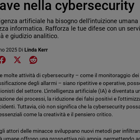
ave nella cybersecurity
lligenza artificiale ha bisogno dell'intuizione umana
zza informatica. Rafforza le tue difese con un ser
à e giudizio analitico.
no 2025
Di
Linda Kerr
e on LinkedIn
Share on Facebook
Share on X
Share on Reddit
 molte attività di cybersecurity – come il monitoraggio dei l
ssificazione degli allarmi – siano ripetitive e operative, poss
onisti del settore. L’intelligenza artificiale (IA) è diventata 
zione dei processi, la riduzione dei falsi positivi e l’ottimiz
ncidenti. Tuttavia, ciò non significa che la cybersecurity pos
senziali come la creatività e il pensiero critico.
li attori delle minacce sviluppano nuovi metodi per infiltrars
à umane offrono una prospettiva più ampia, permettendo agli 