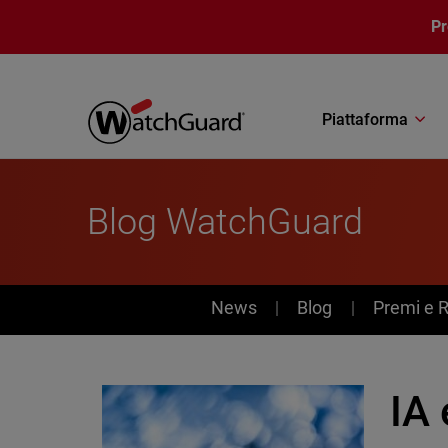
Salta al contenuto principale
P
Piattaforma
Blog WatchGuard
News
News
Blog
Premi e 
IA