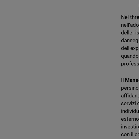
Nel thr
nell’ad
delle ri
dannegg
dell’ex
quando 
professi
Il
Manag
persino
affidan
servizi 
individ
esterno
investir
con il 