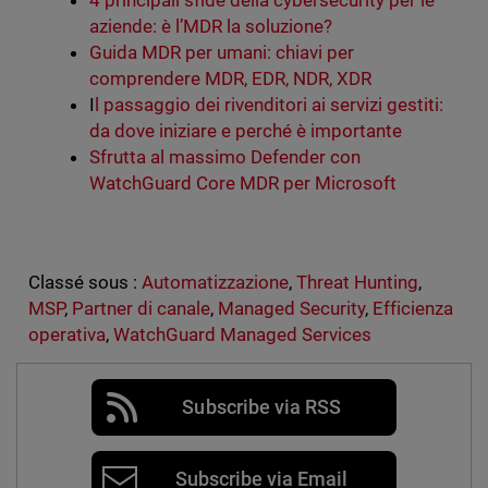
4 principali sfide della cybersecurity per le
aziende: è l’MDR la soluzione?
Guida MDR per umani: chiavi per
comprendere MDR, EDR, NDR, XDR
I
l passaggio dei rivenditori ai servizi gestiti:
da dove iniziare e perché è importante
Sfrutta al massimo Defender con
WatchGuard Core MDR per Microsoft
Classé sous :
Automatizzazione
,
Threat Hunting
,
MSP
,
Partner di canale
,
Managed Security
,
Efficienza
operativa
,
WatchGuard Managed Services
Subscribe via RSS
Subscribe via Email