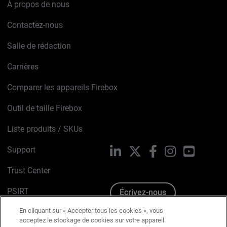
À propos de nous
Contactez-nous
Salle de rédaction
Carrières
Comparer les appareils Firebox
Outil de taille Firebox
Liste produits / SKUs
Support
LinkedIn
X
Facebook
Instagram
YouTube
Trust Center
PSIRT
Écrivez-nous
En cliquant sur « Accepter tous les cookies », vous
Avis sur les cookies
acceptez le stockage de cookies sur votre appareil