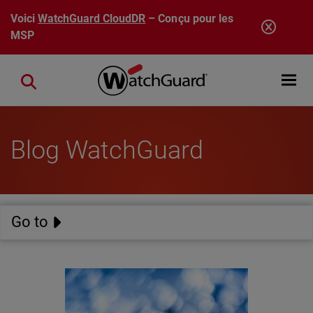
Aller au contenu principal
Voici
WatchGuard CloudDR
– Conçu pour les
MSP
Open mobi
Close search
Blog WatchGuard
Go to