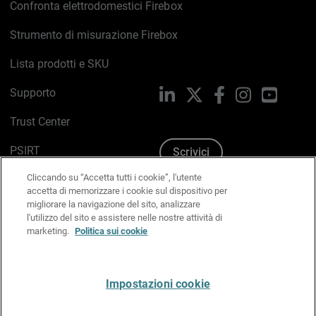
Confronta elettrodomestici Firebox
Strumento di misurazione Firebox
Lista prodotti e SKU
Supporto
LinkedIn
X
Facebook
Instagram
YouTub
Trust Center
PSIRT
Scrivici
Cliccando su “Accetta tutti i cookie”, l'utente
Politica sui cookie
accetta di memorizzare i cookie sul dispositivo per
migliorare la navigazione del sito, analizzare
Informativa sulla privacy
l'utilizzo del sito e assistere nelle nostre attività di
marketing.
Politica sui cookie
Kit Media & Brand
Gestisci le preferenze e-mail
Impostazioni cookie