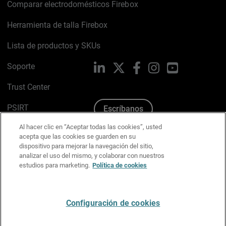
Comparar electrodomésticos Firebox
Herramienta de talla Firebox
Lista de productos y SKUs
Soporte
LinkedIn
X
Facebook
Instagram
YouTube
Trust Center
PSIRT
Escríbanos
Al hacer clic en “Aceptar todas las cookies”, usted
Política de cookies
acepta que las cookies se guarden en su
dispositivo para mejorar la navegación del sitio,
Política de privacidad
analizar el uso del mismo, y colaborar con nuestros
estudios para marketing.
Política de cookies
Kit de medios y marca
Preferencias de correo
Configuración de cookies