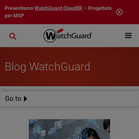
Salta al contenuto principale
Presentiamo
WatchGuard CloudDR
– Progettato
per MSP
Open mobi
Close search
Blog WatchGuard
Go to