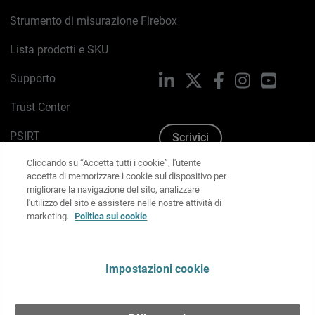
Strumento di misurazione Firebox
Lista prodotti e SKU
Supporto
LinkedIn
X
Facebook
Instagram
YouTub
Trust Center
PSIRT
Scrivici
Cliccando su “Accetta tutti i cookie”, l'utente
Politica sui cookie
accetta di memorizzare i cookie sul dispositivo per
migliorare la navigazione del sito, analizzare
Informativa sulla privacy
l'utilizzo del sito e assistere nelle nostre attività di
marketing.
Politica sui cookie
Kit Media & Brand
Gestisci le preferenze e-mail
Impostazioni cookie
Italiano