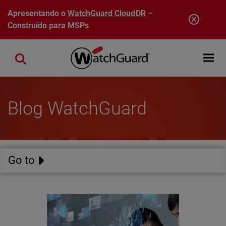
Pular para o conteúdo principal
Apresentando o
WatchGuard CloudDR
–
Construído para MSPs
Open mobi
Close search
Blog WatchGuard
Go to