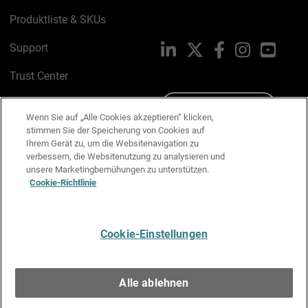
Produktliste & SKUs
Support
LinkedIn
X
Facebook
Instagram
YouTu
Trust Center
PSIRT
Schreiben Sie uns
Wenn Sie auf „Alle Cookies akzeptieren“ klicken,
stimmen Sie der Speicherung von Cookies auf
Cookie-Richtlinie
Ihrem Gerät zu, um die Websitenavigation zu
verbessern, die Websitenutzung zu analysieren und
Datenschutzrichtlinie
unsere Marketingbemühungen zu unterstützen.
Cookie-Richtlinie
Media & Brand Kit
E-Mail-Präferenzen verwalten
Cookie-Einstellungen
Deutsch
Alle ablehnen
Copyright © 1996-2026 WatchGuard Technologies, Inc. Alle