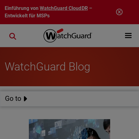
Direkt zum Inhalt
Einführung von
WatchGuard CloudDR
–
Entwickelt für MSPs
Open mobi
Close search
WatchGuard Blog
Go to