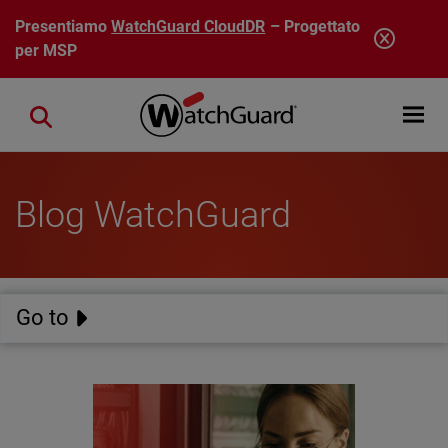
Salta al contenuto principale
Presentiamo
WatchGuard CloudDR
– Progettato
per MSP
Open mobi
Close search
Blog WatchGuard
Go to