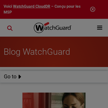
Aller au contenu principal
Voici
WatchGuard CloudDR
– Conçu pour les
MSP
Open mobi
Close search
Blog WatchGuard
Go to