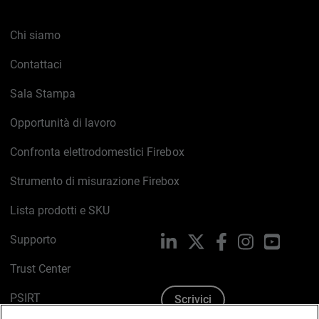
Chi siamo
Contattaci
Sala Stampa
Opportunità di lavoro
Confronta elettrodomestici Firebox
Strumento di misurazione Firebox
Lista prodotti e SKU
Supporto
LinkedIn
X
Facebook
Instagram
YouTub
Trust Center
PSIRT
Scrivici