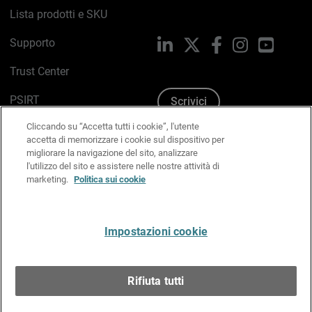
Lista prodotti e SKU
Supporto
LinkedIn
X
Facebook
Instagram
YouTub
Trust Center
PSIRT
Scrivici
Cliccando su “Accetta tutti i cookie”, l'utente
Politica sui cookie
accetta di memorizzare i cookie sul dispositivo per
migliorare la navigazione del sito, analizzare
Informativa sulla privacy
l'utilizzo del sito e assistere nelle nostre attività di
marketing.
Politica sui cookie
Kit Media & Brand
Gestisci le preferenze e-mail
Impostazioni cookie
Italiano
Rifiuta tutti
Copyright © 1996-2026 WatchGuard Technologies, Inc.