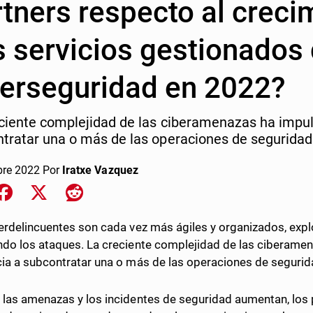
tners respecto al creci
s servicios gestionados
berseguridad en 2022?
ciente complejidad de las ciberamenazas ha impul
tratar una o más de las operaciones de seguridad
bre 2022
Por
Iratxe Vazquez
e on LinkedIn
Share on Facebook
Share on X
Share on Reddit
erdelincuentes son cada vez más ágiles y organizados, exp
do los ataques. La creciente complejidad de las ciberame
ia a subcontratar una o más de las operaciones de segurid
las amenazas y los incidentes de seguridad aumentan, los 