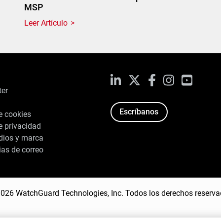
MSP
Leer Artículo
LinkedIn
X
Facebook
Instagram
YouTub
ter
Escríbanos
de cookies
de privacidad
dios y marca
ias de correo
 se guarden en su dispositivo para mejorar la
026 WatchGuard Technologies, Inc. Todos los derechos reserv
Configuración d
estudios para marketing.
Política de cookies
cookies