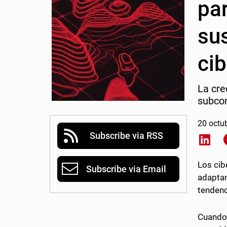
par
su
ci
La cre
subcon
20 octu
Subscribe via RSS
Shar
Los cib
Subscribe via Email
adaptan
tendenc
Cuando 