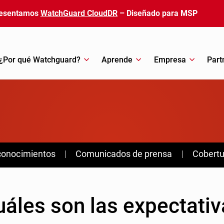
esentamos
WatchGuard CloudDR
– Diseñado para MSP
¿Por qué Watchguard?
Aprende
Empresa
Part
conocimientos
Comunicados de prensa
Cobertu
áles son las expectativ