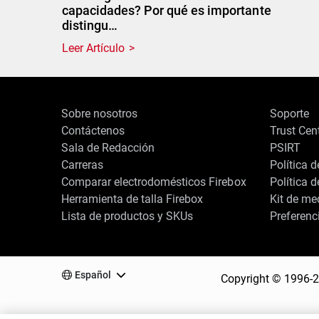
capacidades? Por qué es importante
distingu…
Leer Artículo
Sobre nosotros
Soporte
Contáctenos
Trust Cen
Sala de Redacción
PSIRT
Carreras
Política 
Comparar electrodomésticos Firebox
Política 
Herramienta de talla Firebox
Kit de me
Lista de productos y SKUs
Preferenc
Al hacer clic en “Aceptar todas las cookies”, usted acepta que las cookies
Español
Copyright © 1996-2
navegación del sitio, analizar el uso del mismo, y colaborar con nuestros 