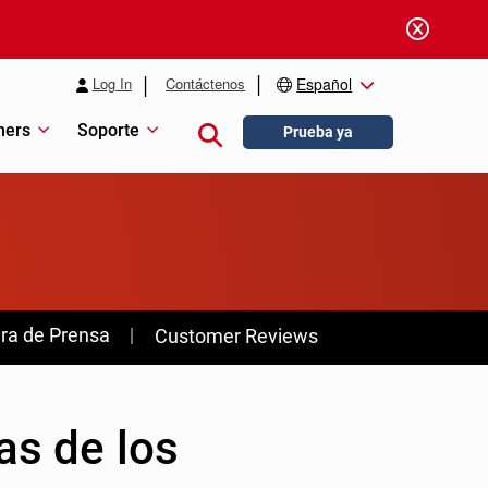
Log In
Contáctenos
Español
ners
Soporte
Close search
Prueba ya
ra de Prensa
Customer Reviews
as de los