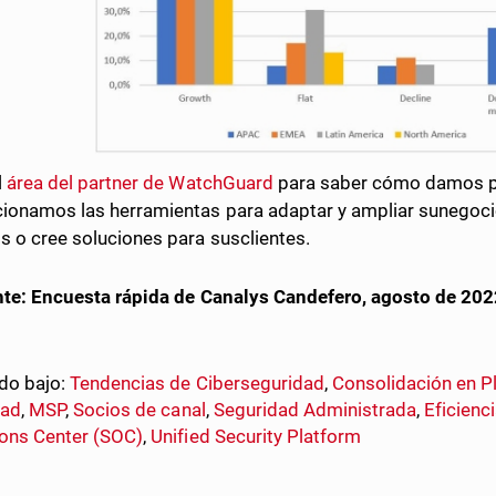
l
área del partner de WatchGuard
para saber cómo damos pri
ionamos las herramientas para adaptar y ampliar sunegocio
os o cree soluciones para susclientes.
te: Encuesta rápida de Canalys Candefero, agosto de 202
do bajo:
Tendencias de Ciberseguridad
,
Consolidación en P
dad
,
MSP
,
Socios de canal
,
Seguridad Administrada
,
Eficienc
ons Center (SOC)
,
Unified Security Platform