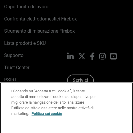
Opportunità di lavoro
Confronta elettrodomestici Firebox
Strumento di misurazione Firebox
Lista prodotti e SKU
Supporto
LinkedIn
X
Facebook
Instagram
YouTub
Trust Center
PSIRT
Scrivici
Cliccando su “Accetta tutti i cookie”, l'utente
Politica sui cookie
accetta di memorizzare i cookie sul dispositivo per
migliorare la navigazione del sito, analizzare
Informativa sulla privacy
l'utilizzo del sito e assistere nelle nostre attività di
marketing.
Politica sui cookie
Kit Media & Brand
Gestisci le preferenze e-mail