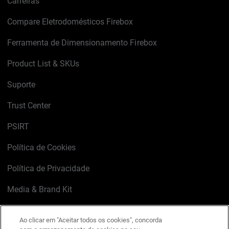
Carreiras
Compare Eletrodomésticos Firebox
Ferramenta de Dimensionamento Firebox
Product List & SKUs
Suporte
Trust Center
PSIRT
Política de Cookies
Política de Privacidade
Media & Brand Kit
Gerenciar preferências de e-mail
Ao clicar em "Aceitar todos os cookies", concorda