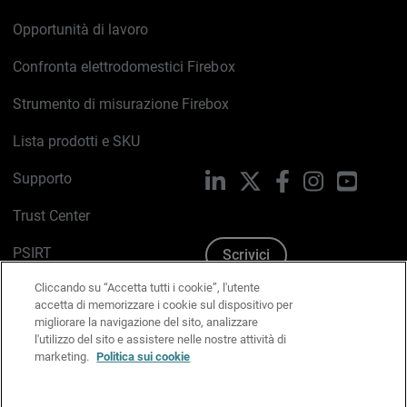
Opportunità di lavoro
Confronta elettrodomestici Firebox
Strumento di misurazione Firebox
Lista prodotti e SKU
Supporto
LinkedIn
X
Facebook
Instagram
YouTub
Trust Center
PSIRT
Scrivici
Cliccando su “Accetta tutti i cookie”, l'utente
Politica sui cookie
accetta di memorizzare i cookie sul dispositivo per
migliorare la navigazione del sito, analizzare
Informativa sulla privacy
l'utilizzo del sito e assistere nelle nostre attività di
marketing.
Politica sui cookie
Kit Media & Brand
Gestisci le preferenze e-mail