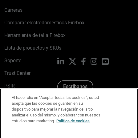
Carreras
Comparar electrodomésticos Firebox
Herramienta de talla Firebox
Lista de productos y SKUs
Soporte
LinkedIn
X
Facebook
Instagram
YouTube
Trust Center
PSIRT
Escríbanos
Al hacer clic en “Aceptar todas las cookies”, usted
Política de cookies
acepta que las cookies se guarden en su
dispositivo para mejorar la navegación del sitio,
Política de privacidad
analizar el uso del mismo, y colaborar con nuestros
estudios para marketing.
Política de cookies
Kit de medios y marca
Preferencias de correo