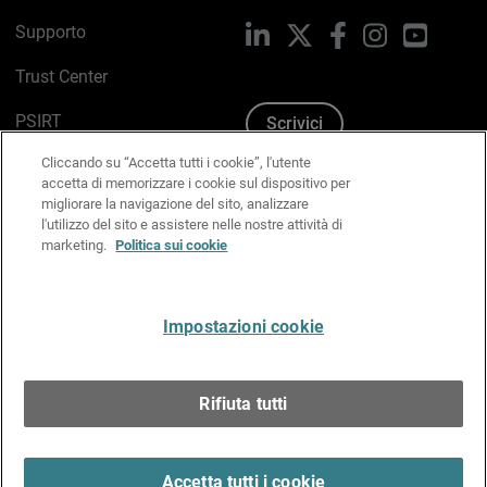
Supporto
LinkedIn
X
Facebook
Instagram
YouTub
Trust Center
PSIRT
Scrivici
Cliccando su “Accetta tutti i cookie”, l'utente
Politica sui cookie
accetta di memorizzare i cookie sul dispositivo per
migliorare la navigazione del sito, analizzare
Informativa sulla privacy
l'utilizzo del sito e assistere nelle nostre attività di
marketing.
Politica sui cookie
Kit Media & Brand
Gestisci le preferenze e-mail
Impostazioni cookie
Italiano
Rifiuta tutti
Copyright © 1996-2026 WatchGuard Technologies, Inc.
tutti i diritti riservati.
Terms of Use >
Accetta tutti i cookie