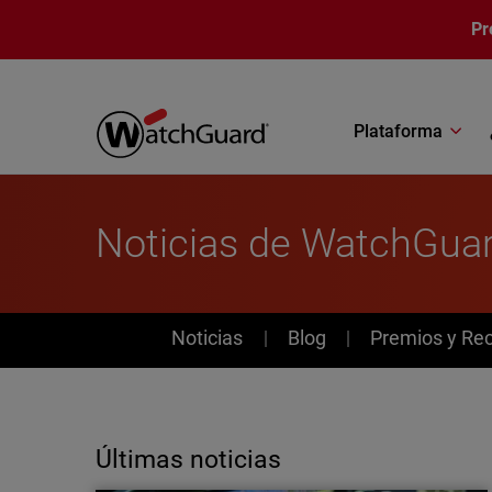
Pasar al contenido principal
Pr
Plataforma
Noticias de WatchGua
News
Noticias
Blog
Premios y Re
Últimas noticias