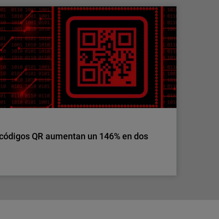
s ya no tiene fronteras: toma el control de
ero de clientes y puntos de acceso, también
ra los MSP. Simplifica la seguridad de
s herramientas.
 códigos QR aumentan un 146% en dos
 códigos QR aumentan un 146% en dos