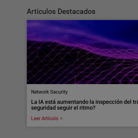
ciberseguridad o déficit de capacidades?
Por qué es importante distingu…
Artículos Destacados
La escasez de profesionales de
ciberseguridad es una cuestión de
capacidades, no de talento. Sigue leyendo
para descubrir cómo los servicios MDR
pueden ayudar a cubrir carencias operativas
críticas.
Network Security
La IA está aumentando la inspección del tr
seguridad seguir el ritmo?
Leer Artículo
Network Security