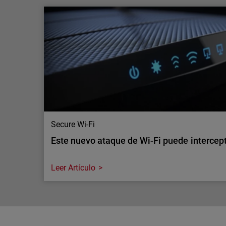
La IA está aumentando la inspección del tr
seguridad seguir el ritmo?
La IA está incrementando el tráfico cifrado y las
en las redes empresariales. Descubre por qué man
gran escala se está convirtiendo en un requisito c
Secure Wi-Fi
Este nuevo ataque de Wi-Fi puede intercepta
Leer Artículo
Secure Wi-Fi
Este nuevo ataque de Wi-Fi puede intercepta
Los routers y puntos de acceso inalámbricos son