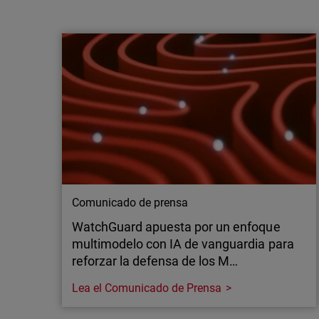
WatchGuard apuesta por un enfoque
multimodelo con IA de vanguardia para
reforzar la defensa de los M…
Madrid, 21 de julio de 2026 – WatchGuard
Technologies, líder global en ciberseguridad
unificada para proveedores de servicios
gestionados (MSP), anuncia nuevas
inversiones en IA de vanguardia aplicada a la
seguridad de las aplicaciones, ampliando así
el acceso a capacidades avanzadas tanto de
OpenAI…
Comunicado de prensa
WatchGuard apuesta por un enfoque
multimodelo con IA de vanguardia para
reforzar la defensa de los M…
Lea el Comunicado de Prensa