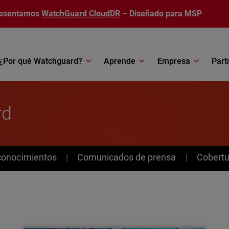
esentamos
WatchGuard CloudDR
– Diseñado para MSP
¿Por qué Watchguard?
Aprende
Empresa
Part
rd
conocimientos
Comunicados de prensa
Cobertu