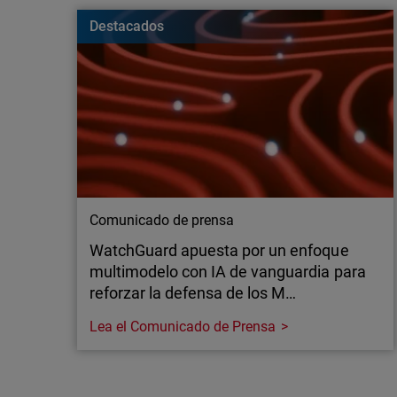
vulnerables para las empresas. Conozca cómo m
Destacados
continuación.
Comunicado de prensa
WatchGuard apuesta por un enfoque
multimodelo con IA de vanguardia para
reforzar la defensa de los M…
Lea el Comunicado de Prensa
Comunicado de prensa