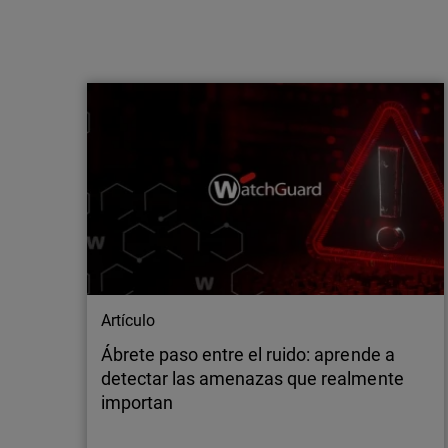
Comunicado de prensa
WatchGuard apuesta por un enfoque
multimodelo con IA de vanguardia para
reforzar la defensa de los M…
Madrid, 21 de julio de 2026 – WatchGuard
Technologies, líder global en ciberseguridad
unificada para proveedores de servicios
gestionados (MSP), anuncia nuevas
inversiones en IA de vanguardia aplicada a la
seguridad de las aplicaciones, ampliando así
el acceso a capacidades avanzadas tanto de
OpenAI…
Artículo
Ábrete paso entre el ruido: aprende a
detectar las amenazas que realmente
importan