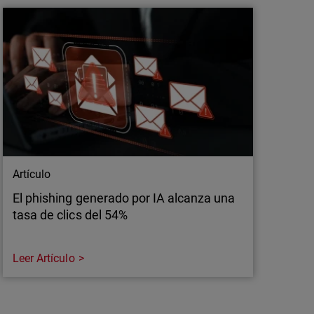
gos QR, o “quishing”, está aumentando y
sas de seguridad. Analizamos este riesgo y
ndpoints son fundamentales para su detección.
Artículo
El phishing generado por IA alcanza una
tasa de clics del 54%
Leer Artículo
Artículo