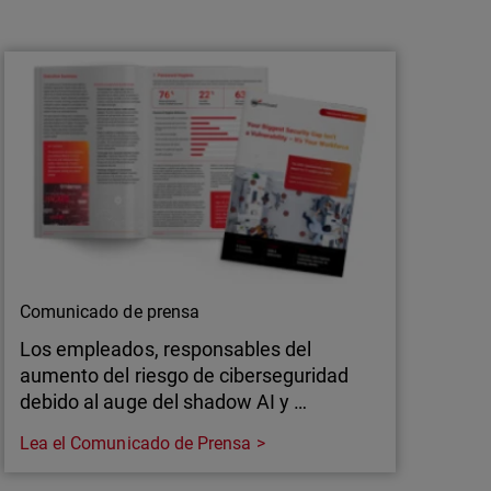
El phishing generado por IA alcanza una
tasa de clics del 54%
El phishing generado por IA está aumentando
el riesgo asociado a las identidades. Te
explicamos por qué MFA y Zero Trust se están
convirtiendo en elementos esenciales para la
seguridad de los MSP.
Comunicado de prensa
Los empleados, responsables del
aumento del riesgo de ciberseguridad
debido al auge del shadow AI y …
Lea el Comunicado de Prensa