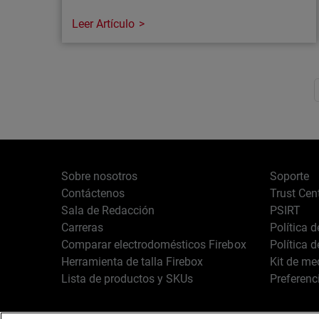
Leer Artículo
Artículo
Paginación
Ábrete paso entre el ruido: aprende a
detectar las amenazas que realmente
importan
Descubre cómo los servicios MDR y la
seguridad para endpoints ayudan a reducir la
Sobre nosotros
Soporte
fatiga de alertas, mejorar la detección de
Contáctenos
Trust Cen
amenazas y responder con mayor rapidez
Sala de Redacción
PSIRT
ante los ataques más sigilosos de la
Carreras
Política 
actualidad.
Comparar electrodomésticos Firebox
Política 
Herramienta de talla Firebox
Kit de me
Lista de productos y SKUs
Preferenc