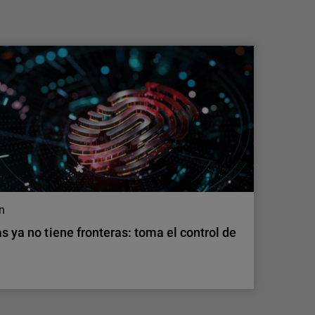
convierta en tu mayor riesgo
Descubre cómo la IA en la sombra genera
nuevos riesgos de seguridad y conoce
medidas prácticas para detectar el uso no
gestionado de herramientas de IA, proteger los
datos sensibles y mantener el control.
on
s ya no tiene fronteras: toma el control de
on