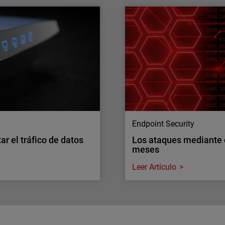
áfico de red. ¿Puede tu
El acceso a tus sistema
quién entra
 exigencias de inspección
A medida que crece el núm
tener la visibilidad a
aumenta la complejidad pa
rítico de seguridad.
identidades sin añadir má
Endpoint Security
r el tráfico de datos
Los ataques mediante
meses
Leer Artículo
Endpoint Security
r el tráfico de datos
Los ataques mediante
meses
 los dispositivos más