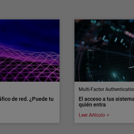
La IA ya no se limita a agilizar los flujos de
trabajo de los equipos, sino que está
evolucionando hasta convertirse en una
capacidad operativa capaz de actuar a gran
escala.
Multi-Factor Authenticati
áfico de red. ¿Puede tu
El acceso a tus sistema
quién entra
Leer Artículo
Multi-Factor Authenticati