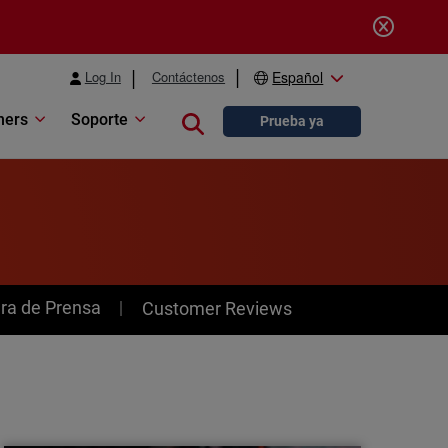
Log In
Contáctenos
Español
ners
Soporte
Close search
Prueba ya
ra de Prensa
Customer Reviews