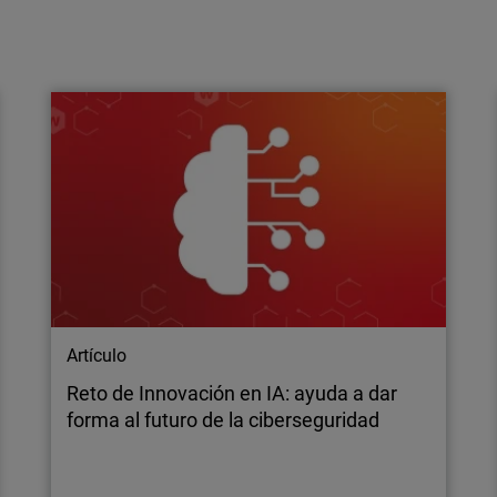
Artículo
Más allá de la seguridad: cómo la
complejidad está llevando a las
empresas al límite
La ciberseguridad se está convirtiendo en un
reto continuo y cada vez más complejo. Los
MSP ayudan a escalar las operaciones,
ofrecer monitorización 24x7 y reforzar la
capacidad de respuesta.
Artículo
Reto de Innovación en IA: ayuda a dar
forma al futuro de la ciberseguridad