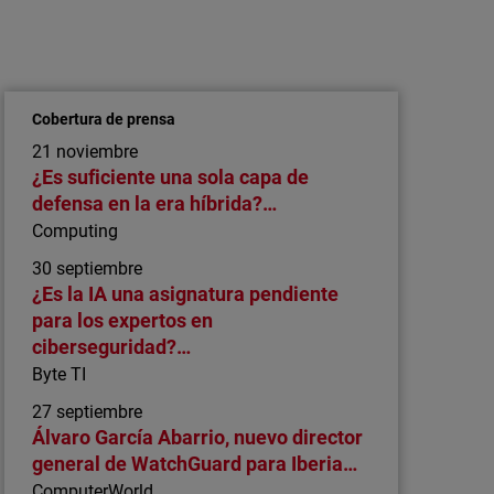
Comunicado de prensa
Los empleados, responsables del
aumento del riesgo de ciberseguridad
debido al auge del shadow AI y …
Cobertura de prensa
Madrid, 15 de julio de 2026 – Una nueva
21 noviembre
investigación de WatchGuard Technologies,
¿Es suficiente una sola capa de
líder global en ciberseguridad unificada para
defensa en la era híbrida?…
proveedores de servicios gestionados (MSP),
Computing
revela que el comportamiento de los
30 septiembre
empleados está generando un riesgo de
¿Es la IA una asignatura pendiente
ciberseguridad significativo y, con
para los expertos en
frecuencia…
ciberseguridad?…
Byte TI
27 septiembre
Álvaro García Abarrio, nuevo director
general de WatchGuard para Iberia…
ComputerWorld