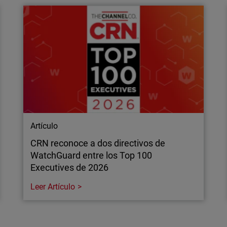
El phishing mediante códi
antenerlos seguros a
consigue eludir las defen
explicamos por qué los e
Artículo
CRN reconoce a dos directivos de
WatchGuard entre los Top 100
Executives de 2026
Leer Artículo
Artículo