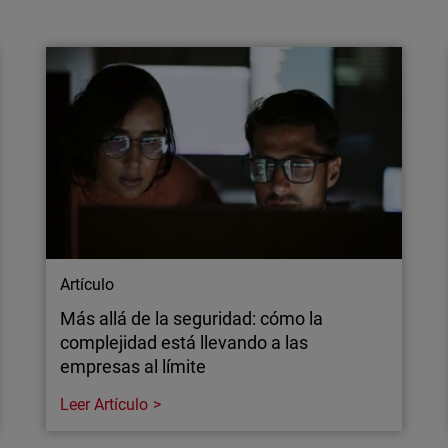
CRN reconoce a dos directivos de
WatchGuard entre los Top 100
Executives de 2026
Los directivos de WatchGuard Joe Smolarski
y Michelle Welch han sido incluidos entre los
Top 100 ejecutivos más destacados de CRN,
un reconocimiento que pone en valor su
liderazgo en innovación, canal, IA y éxito de
los partners.
Artículo
Más allá de la seguridad: cómo la
complejidad está llevando a las
empresas al límite
Leer Artículo