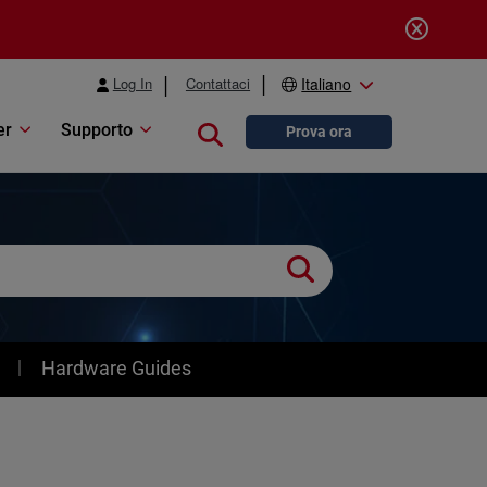
Log In
Contattaci
Italiano
er
Supporto
Close search
Prova ora
Hardware Guides