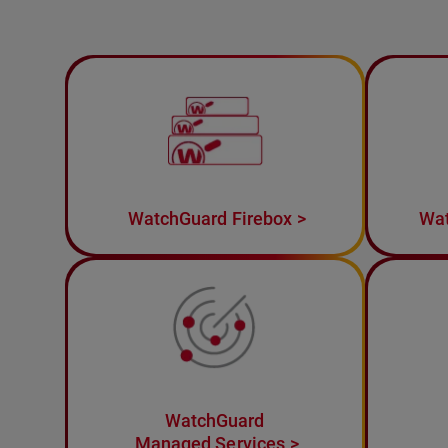
WatchGuard Firebox
Wat
WatchGuard
Managed Services