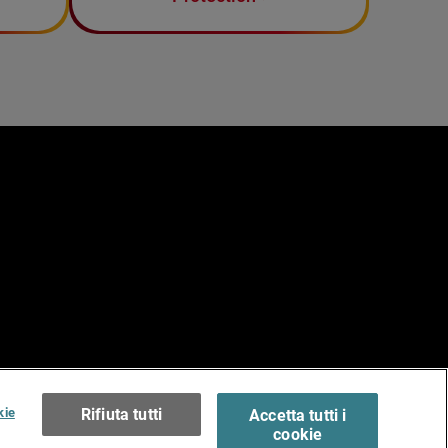
e
erms of Use >
kie
Rifiuta tutti
Accetta tutti i
cookie