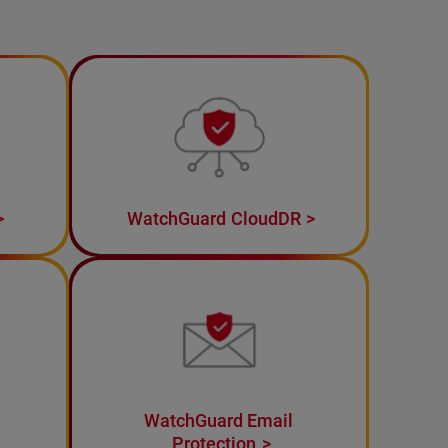
WatchGuard CloudDR
WatchGuard Email
Protection