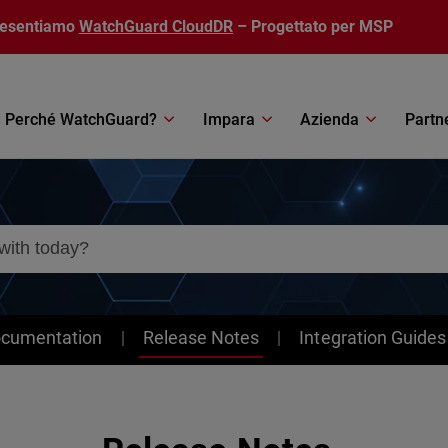
resentiamo
WatchGuard CloudDR
– Progettato per MSP
Perché WatchGuard?
Impara
Azienda
Partn
ocumentation
Release Notes
Integration Guides