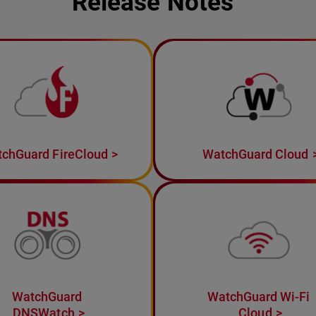
Release Notes
chGuard FireCloud
WatchGuard Cloud
WatchGuard
WatchGuard Wi-Fi
DNSWatch
Cloud