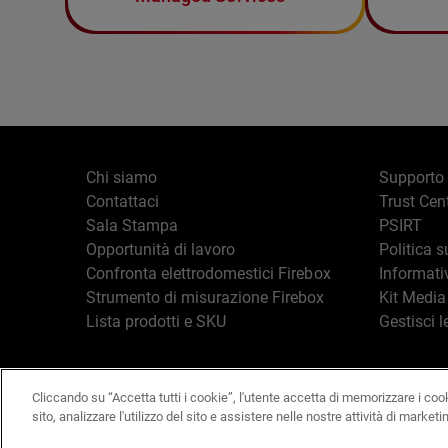
Chi siamo
Supporto
Contattaci
Trust Cen
Sala Stampa
PSIRT
Opportunità di lavoro
Politica s
Confronta elettrodomestici Firebox
Informati
Strumento di misurazione Firebox
Kit Media
Lista prodotti e SKU
Gestisci l
Cliccando su “Accetta tutti i cookie”, l'utente accetta di memorizzare i coo
Italiano
Copyright © 19
sito, analizzare l'utilizzo del sito e assistere nelle nostre attività di marketi