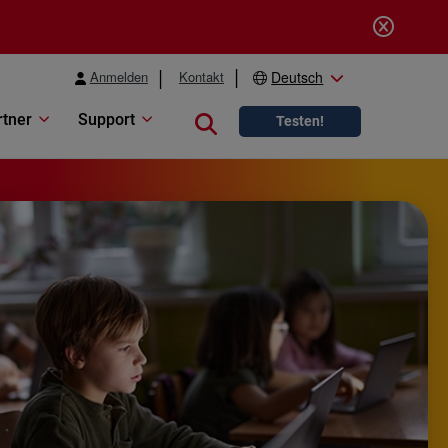
Anmelden
Kontakt
Deutsch
rtner
Support
Close search
Testen!