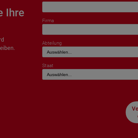
e Ihre
Firma
rd
Abteilung
leiben.
Staat
Ve