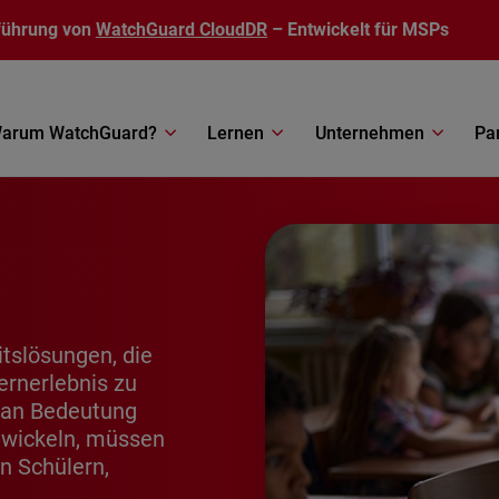
führung von
WatchGuard CloudDR
– Entwickelt für MSPs
arum WatchGuard?
Lernen
Unternehmen
Pa
tslösungen, die
ernerlebnis zu
 an Bedeutung
twickeln, müssen
n Schülern,