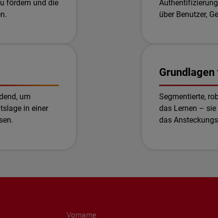
zu fördern und die
Authentifizierung
n.
über Benutzer, 
Grundlagen 
idend, um
Segmentierte, ro
tslage in einer
das Lernen – sie
sen.
das Ansteckungsr
Vorname