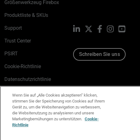
Größenwerkzeug Firebox
Produktliste & SKUs
Support
LinkedIn
X
Facebook
Instagram
YouTu
Trust Center
PSIRT
Schreiben Sie uns
Cookie-Richtlinie
Datenschutzrichtlinie
Media & Brand Kit
Wenn Sie auf „Alle Cookies akzeptieren“ klicken,
stimmen Sie der Speicherung von Cookies auf Ihrem
E-Mail-Präferenzen verwalten
Gerät zu, um die Websitenavigation zu verbessern,
die Websitenutzung zu analysieren und unsere
Marketingbemühungen zu unterstützen.
Cookie-
Richtlinie
Deutsch